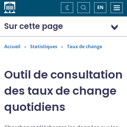
Accueil
Basculer
Togg
EN
Changez
la
navi
recherche
de
thème
Sur cette page
Dollar (États-Unis) (USD)
Accueil
Statistiques
Taux de change
Outil de consultation
des taux de change
quotidiens