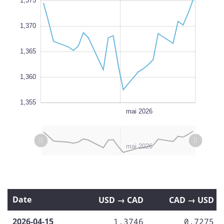
1,375
1,370
1,355
L
1,365
1,360
1,355
juin 2026
27 avr.
20 avr.
13 avr.
18 mai
L
mai 2026
L
juin 2026
l
13 avr.
20 avr.
27 avr.
avr. 2026
mai 2026
Date
USD → CAD
CAD → USD
2026-04-15
1,3746
0,7275