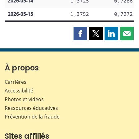
2026-05-14
1,3725
0,7286
2026-05-15
1,3752
0,7272
Partager
Partager
Partager
Part
cette
cette
cette
cette
page
page
page
page
sur
sur
sur
par
Facebook
X
LinkedIn
courr
À propos
Carrières
Accessibilité
Photos et vidéos
Ressources éducatives
Prévention de la fraude
Sites affiliés