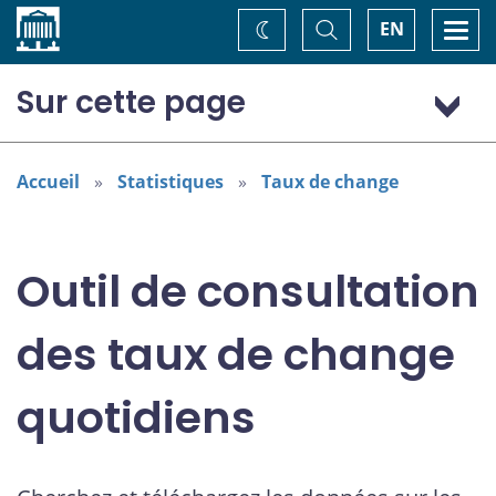
Accueil
Basculer
Togg
EN
Changez
la
navi
recherche
de
thème
Sur cette page
Dollar (États-Unis) (USD)
Accueil
Statistiques
Taux de change
Outil de consultation
des taux de change
quotidiens