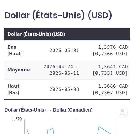
Dollar (États-Unis) (USD)
Dollar (États-Unis) (USD)
Bas
1,3576 CAD
2026-05-01
[Haut]
[0,7366 USD]
2026-04-24 —
1,3641 CAD
Moyenne
2026-05-11
[0,7331 USD]
Haut
1,3686 CAD
2026-05-08
[Bas]
[0,7307 USD]
Dollar (États-Unis) → Dollar (Canadien)
,372
,372
,370
,368
,366
,375
,354
1,370