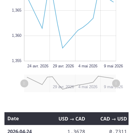
1,365
1,356
L
1,360
1,355
10 mai 2026
14 mai 2026
24 avr. 2026
L
29 avr. 2026
4 mai 2026
9 mai 2026
L
l
24 avr. 2026
6 mai 2026
3 mai 2026
30 avr. 2026
14 mai 2026
29 avr. 2026
4 mai 2026
9 mai 2026
Date
USD → CAD
CAD → USD
2026-04-24
1,3678
0,7311