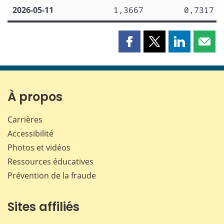
2026-05-11
1,3667
0,7317
Partager
Partager
Partager
Part
cette
cette
cette
cette
page
page
page
page
sur
sur
sur
par
Facebook
X
LinkedIn
courr
À propos
Carrières
Accessibilité
Photos et vidéos
Ressources éducatives
Prévention de la fraude
Sites affiliés