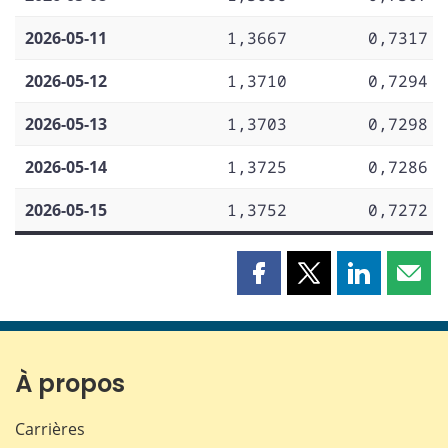
2026-05-11
1,3667
0,7317
2026-05-12
1,3710
0,7294
2026-05-13
1,3703
0,7298
2026-05-14
1,3725
0,7286
2026-05-15
1,3752
0,7272
Partager
Partager
Partager
Part
cette
cette
cette
cette
page
page
page
page
sur
sur
sur
par
Facebook
X
LinkedIn
courr
À propos
Carrières