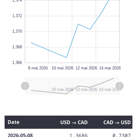
1,374
1,372
1,366
L
1,370
1,368
1,366
16 mai 2026
18 mai 2026
8 mai 2026
L
10 mai 2026
12 mai 2026
14 mai 2026
L
l
8 mai 2026
16 mai 2026
18 mai 2026
10 mai 2026
12 mai 2026
14 mai 2026
Date
USD → CAD
CAD → USD
2026-05-08
1,3686
0,7307