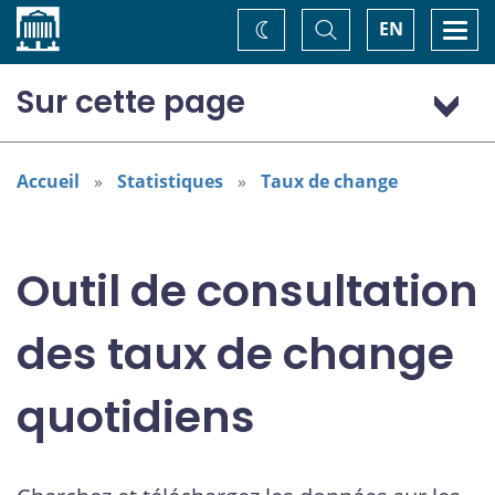
Accueil
Basculer
Togg
EN
Changez
la
navi
recherche
de
thème
Sur cette page
Dollar (États-Unis) (USD)
Accueil
Statistiques
Taux de change
Outil de consultation
des taux de change
quotidiens