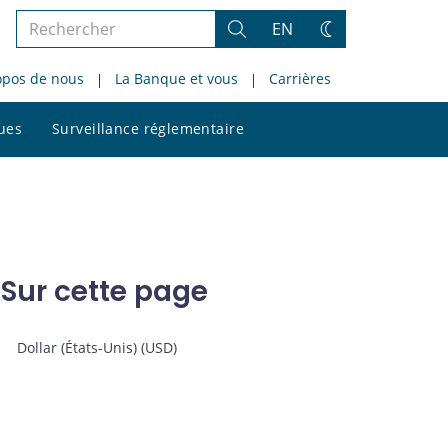
Rechercher
EN
Rechercher
Changez
dans
de
opos de nous
La Banque et vous
Carrières
le
thème
site
Rechercher
ques
Surveillance réglementaire
dans
le
site
Sur cette page
Dollar (États-Unis) (USD)