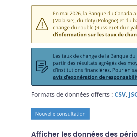
En mai 2026, la Banque du Canada a 
(Malaisie), du zloty (Pologne) et du b
change du rouble (Russie) et du riyal
d’information sur les taux de cha
Les taux de change de la Banque du C
partir des résultats agrégés des m
d’institutions financières. Pour en s
avis d’exonération de responsabili
Formats de données offerts :
CSV
,
JS
Nouvelle consultation
Afficher les données des péri