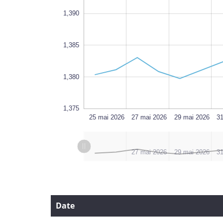
1,390
1,375
1,385
1,380
1,375
12 juin 2026
25 mai 2026
L
27 mai 2026
29 mai 2026
3
L
l
25 mai 2026
10 juin 2026
27 mai 2026
29 mai 2026
3
Date