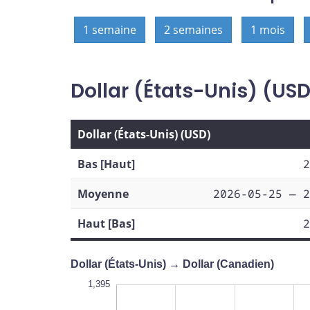
1 semaine
2 semaines
1 mois
Dollar (États-Unis) (US
Dollar (États-Unis) (USD)
Bas [Haut]
2
Moyenne
2026-05-25 — 2
Haut [Bas]
2
Dollar (États-Unis) → Dollar (Canadien)
1,400
1,370
1,365
1,395