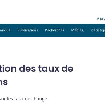
À pr
 banque
Publications
Recherches
Médias
Statisti
tion des taux de
ns
sur les taux de change.