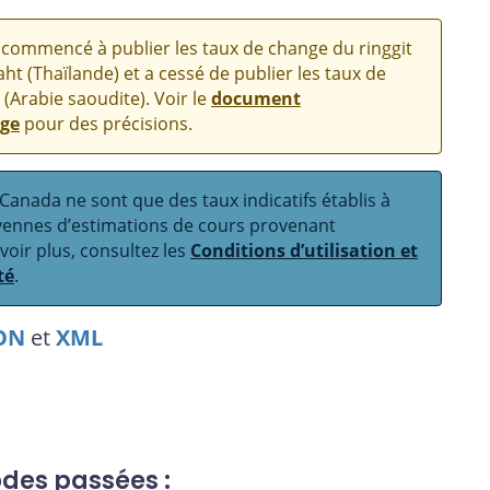
commencé à publier les taux de change du ringgit
aht (Thaïlande) et a cessé de publier les taux de
 (Arabie saoudite). Voir le
document
nge
pour des précisions.
anada ne sont que des taux indicatifs établis à
oyennes d’estimations de cours provenant
avoir plus, consultez les
Conditions d’utilisation et
té
.
ON
et
XML
odes passées :