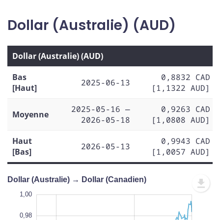
Dollar (Australie) (AUD)
Dollar (Australie) (AUD)
Bas
0,8832 CAD
2025-06-13
[Haut]
[1,1322 AUD]
2025-05-16 —
0,9263 CAD
Moyenne
2026-05-18
[1,0808 AUD]
Haut
0,9943 CAD
2026-05-13
[Bas]
[1,0057 AUD]
Dollar (Australie) → Dollar (Canadien)
0,84
1,02
0,86
1,00
0,98