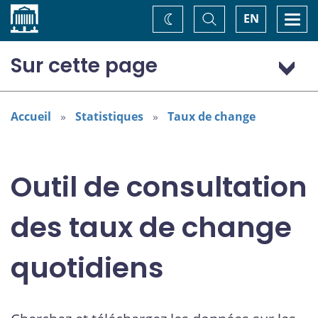
Accueil
Basculer
Togg
EN
Changez
la
navi
recherche
de
thème
Sur cette page
Dollar (Australie) (AUD)
Accueil
Statistiques
Taux de change
Outil de consultation
des taux de change
quotidiens