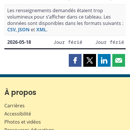
Les renseignements demandés étaient trop
volumineux pour s’afficher dans ce tableau. Les
données sont disponibles dans les formats suivants :
CSV
,
JSON
et
XML
.
2026-05-18
Jour férié
Jour férié
Partager
Partager
Partager
Part
cette
cette
cette
cette
page
page
page
page
sur
sur
sur
par
Facebook
X
LinkedIn
courr
À propos
Carrières
Accessibilité
Photos et vidéos