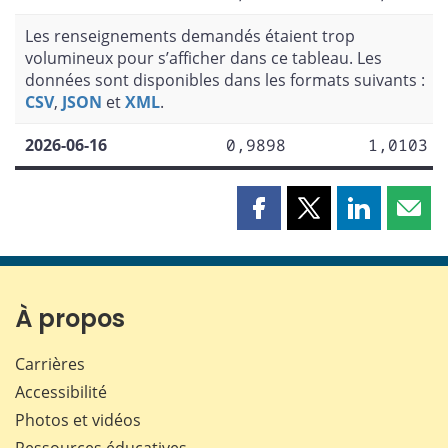
Les renseignements demandés étaient trop
volumineux pour s’afficher dans ce tableau. Les
données sont disponibles dans les formats suivants :
CSV
,
JSON
et
XML
.
2026-06-16
0,9898
1,0103
Partager
Partager
Partager
Part
cette
cette
cette
cette
page
page
page
page
sur
sur
sur
par
Facebook
X
LinkedIn
courr
À propos
Carrières
Accessibilité
Photos et vidéos