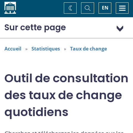
Accueil
Basculer
Togg
EN
Changez
la
navi
recherche
de
thème
Sur cette page
Dollar (Australie) (AUD)
Accueil
Statistiques
Taux de change
Outil de consultation
des taux de change
quotidiens