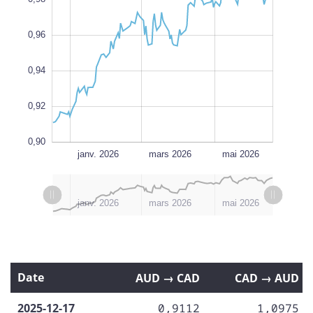
0,96
0,90
L
0,94
0,92
0,90
juill. 2026
nov. 2025
L
janv. 2026
mars 2026
mai 2026
L
juill. 2026
l
nov. 2025
janv. 2026
mars 2026
mai 2026
Date
AUD → CAD
CAD → AUD
2025-12-17
0,9112
1,0975