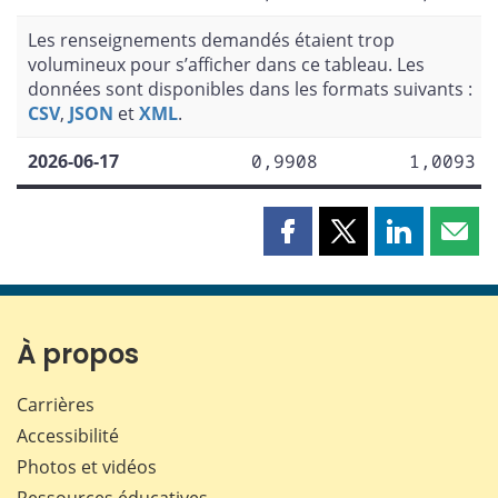
Les renseignements demandés étaient trop
volumineux pour s’afficher dans ce tableau. Les
données sont disponibles dans les formats suivants :
CSV
,
JSON
et
XML
.
2026-06-17
0,9908
1,0093
Partager
Partager
Partager
Part
cette
cette
cette
cette
page
page
page
page
sur
sur
sur
par
Facebook
X
LinkedIn
courr
À propos
Carrières
Accessibilité
Photos et vidéos