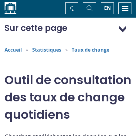
Accueil
Basculer
Togg
EN
Changez
la
navi
recherche
de
thème
Sur cette page
Dollar (Australie) (AUD)
Accueil
Statistiques
Taux de change
Outil de consultation
des taux de change
quotidiens