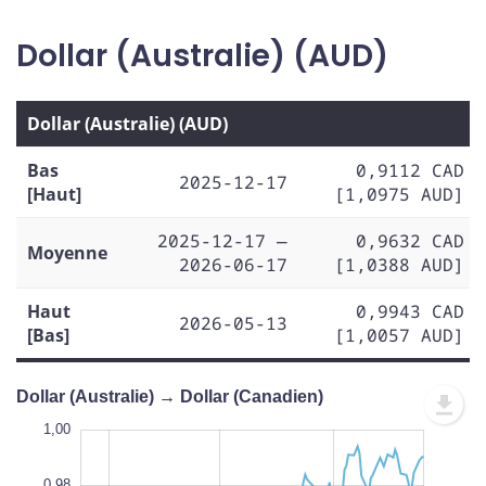
Dollar (Australie) (AUD)
Dollar (Australie) (AUD)
Bas
0,9112 CAD
2025-12-17
[Haut]
[1,0975 AUD]
2025-12-17 —
0,9632 CAD
Moyenne
2026-06-17
[1,0388 AUD]
Haut
0,9943 CAD
2026-05-13
[Bas]
[1,0057 AUD]
Dollar (Australie) → Dollar (Canadien)
0,86
1,02
0,88
1,00
0,98