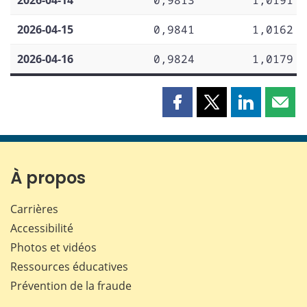
2026-04-14
0,9813
1,0191
2026-04-15
0,9841
1,0162
2026-04-16
0,9824
1,0179
Partager
Partager
Partager
Part
cette
cette
cette
cette
page
page
page
page
sur
sur
sur
par
Facebook
X
LinkedIn
courr
À propos
Carrières
Accessibilité
Photos et vidéos
Ressources éducatives
Prévention de la fraude