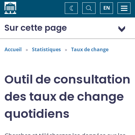
Accueil
Basculer
Togg
EN
Changez
la
navi
recherche
de
thème
Sur cette page
Dollar (Australie) (AUD)
Accueil
Statistiques
Taux de change
Outil de consultation
des taux de change
quotidiens