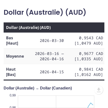
Dollar (Australie) (AUD)
Dollar (Australie) (AUD)
Bas
0,9543 CAD
2026-03-30
[Haut]
[1,0479 AUD]
2026-03-16 —
0,9677 CAD
Moyenne
2026-04-16
[1,0335 AUD]
Haut
0,9841 CAD
2026-04-15
[Bas]
[1,0162 AUD]
Dollar (Australie) → Dollar (Canadien)
1,00
0,93
0,92
0,91
0,99
0,98