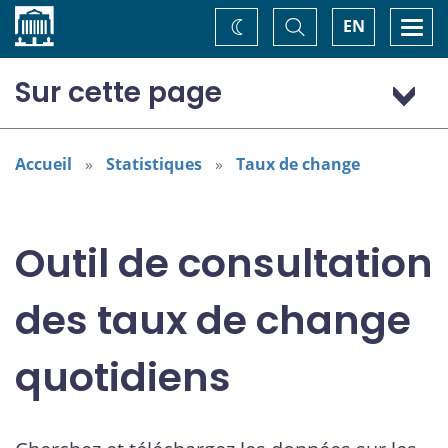
Accueil
Basculer
Togg
EN
Changez
la
navi
recherche
de
thème
Sur cette page
Dollar (États-Unis) (USD)
Euro (Europe) (EUR)
Accueil
Statistiques
Taux de change
Outil de consultation
des taux de change
quotidiens