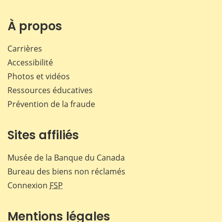
sur
sur
sur
par
Facebook
X
LinkedIn
courr
À propos
Carrières
Accessibilité
Photos et vidéos
Ressources éducatives
Prévention de la fraude
Sites affiliés
Musée de la Banque du Canada
Bureau des biens non réclamés
Connexion
FSP
Mentions légales