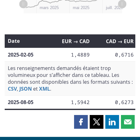
janv. 2025
l
sept. 2025
mars 2025
mai 2025
juill. 2025
Date
EUR → CAD
CAD → EUR
2025-02-05
1,4889
0,6716
Les renseignements demandés étaient trop
volumineux pour s’afficher dans ce tableau. Les
données sont disponibles dans les formats suivants :
CSV
,
JSON
et
XML
.
2025-08-05
1,5942
0,6273
Partager
Partager
Partager
Part
cette
cette
cette
cette
page
page
page
page