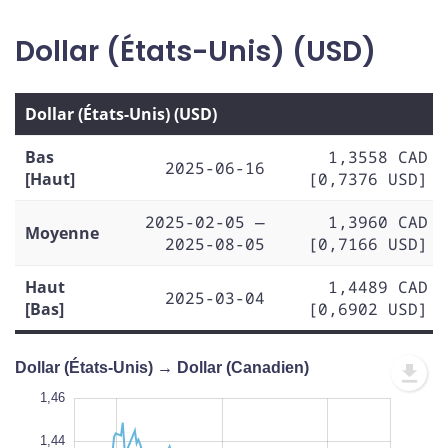
Dollar (États-Unis) (USD)
Dollar (États-Unis) (USD)
Bas
1,3558 CAD
2025-06-16
[Haut]
[0,7376 USD]
2025-02-05 —
1,3960 CAD
Moyenne
2025-08-05
[0,7166 USD]
Haut
1,4489 CAD
2025-03-04
[Bas]
[0,6902 USD]
Dollar (États-Unis) → Dollar (Canadien)
1,30
1,48
1,32
1,46
1,44