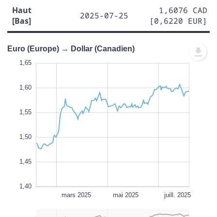
Haut
1,6076 CAD
2025-07-25
[Bas]
[0,6220 EUR]
Euro (Europe) → Dollar (Canadien)
1,70
1,35
1,30
1,25
1,65
1,60
1,55
1,45
L
1,50
1,45
1,40
janv. 2025
sept. 2025
L
mars 2025
mai 2025
juill. 2025
L