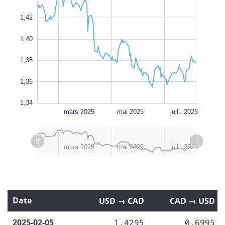
1,42
1,34
1,40
L
1,38
100%
1,36
1,34
janv. 2025
sept. 2025
L
mars 2025
mai 2025
juill. 2025
L
janv. 2025
l
sept. 2025
mars 2025
mai 2025
juill. 2025
Date
USD → CAD
CAD → USD
2025-02-05
1,4295
0,6995