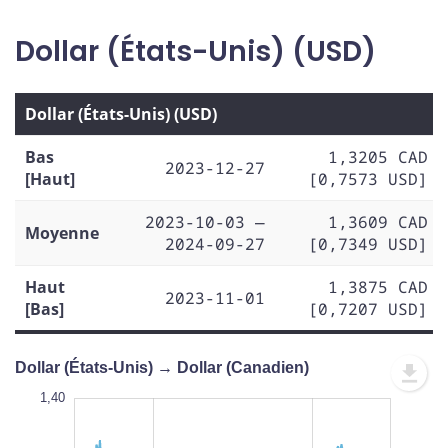
Dollar (États-Unis) (USD)
Dollar (États-Unis) (USD)
Bas
1,3205 CAD
2023-12-27
[Haut]
[0,7573 USD]
2023-10-03 —
1,3609 CAD
Moyenne
2024-09-27
[0,7349 USD]
Haut
1,3875 CAD
2023-11-01
[Bas]
[0,7207 USD]
Dollar (États-Unis) → Dollar (Canadien)
1,40
1,40
1,39
1,38
1,42
1,31
1,40