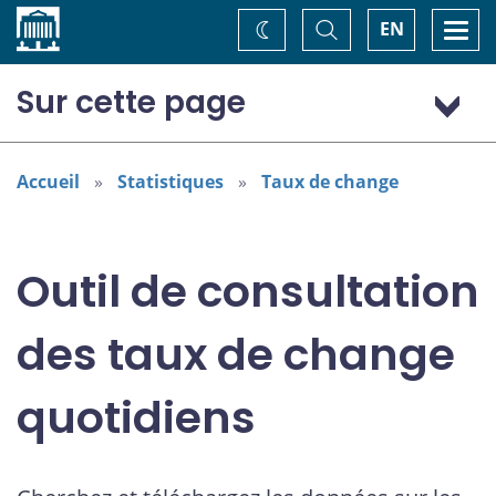
Accueil
Basculer
Togg
EN
Changez
la
navi
recherche
de
thème
Sur cette page
Dollar (États-Unis) (USD)
Accueil
Statistiques
Taux de change
Outil de consultation
des taux de change
quotidiens