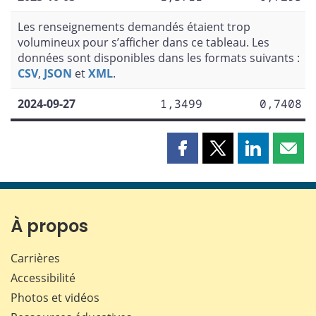
Les renseignements demandés étaient trop
volumineux pour s’afficher dans ce tableau. Les
données sont disponibles dans les formats suivants :
CSV
,
JSON
et
XML
.
2024-09-27
1,3499
0,7408
Partager
Partager
Partager
Part
cette
cette
cette
cette
page
page
page
page
sur
sur
sur
par
Facebook
X
LinkedIn
courr
À propos
Carrières
Accessibilité
Photos et vidéos