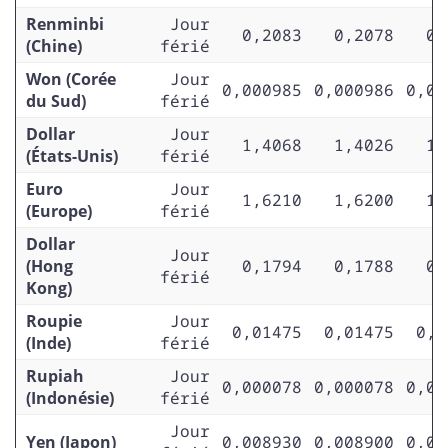
Renminbi
Jour
0,2083
0,2078
0,
(Chine)
férié
Won (Corée
Jour
0,000985
0,000986
0,00
du Sud)
férié
Dollar
Jour
1,4068
1,4026
1,
(États-Unis)
férié
Euro
Jour
1,6210
1,6200
1,
(Europe)
férié
Dollar
Jour
(Hong
0,1794
0,1788
0,
férié
Kong)
Roupie
Jour
0,01475
0,01475
0,0
(Inde)
férié
Rupiah
Jour
0,000078
0,000078
0,00
(Indonésie)
férié
Jour
Yen (Japon)
0,008930
0,008900
0,00