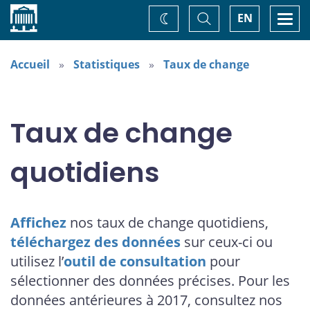
Accueil
Basculer
Togg
EN
Changez
la
navi
recherche
de
thème
Accueil
Statistiques
Taux de change
Taux de change
quotidiens
Affichez
nos taux de change quotidiens,
téléchargez des données
sur ceux-ci ou
utilisez l’
outil de consultation
pour
sélectionner des données précises. Pour les
données antérieures à 2017, consultez nos