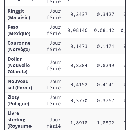
férié
Ringgit
Jour
0,3437
0,3427
0,
(Malaisie)
férié
Peso
Jour
0,08146
0,08142
0,0
(Mexique)
férié
Couronne
Jour
0,1473
0,1474
0,
(Norvège)
férié
Dollar
Jour
(Nouvelle-
0,8284
0,8249
0,
férié
Zélande)
Nouveau
Jour
0,4152
0,4141
0,
sol (Pérou)
férié
Zloty
Jour
0,3770
0,3767
0,
(Pologne)
férié
Livre
sterling
Jour
1,8918
1,8892
1,
(Royaume-
férié