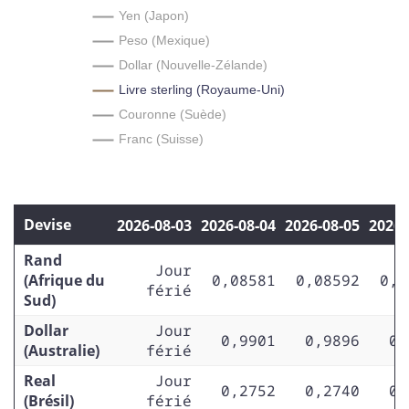
Yen (Japon)
Peso (Mexique)
Dollar (Nouvelle-Zélande)
Livre sterling (Royaume-Uni)
Couronne (Suède)
Franc (Suisse)
Devise
2026‑08‑03
2026‑08‑04
2026‑08‑05
2026‑
Rand
Jour
(Afrique du
0,08581
0,08592
0,0
férié
Sud)
Dollar
Jour
0,9901
0,9896
0,
(Australie)
férié
Real
Jour
0,2752
0,2740
0,
(Brésil)
férié