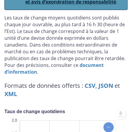
et avis d’exonération de responsabilité
.
Les taux de change moyens quotidiens sont publiés
chaque jour ouvrable, au plus tard à 16 h 30 (heure de
l’Est). Le taux de change correspond à la valeur de 1
unité d’une devise donnée exprimée en dollars
canadiens. Dans des conditions extraordinaires de
marché ou en cas de problèmes techniques, la
publication des taux de change pourrait être retardée.
Pour des précisions, consulter ce
document
d’information
.
Formats de données offerts :
CSV
,
JSON
et
XML
Taux de change quotidiens
-0,5
-1,0
2,1
2,0