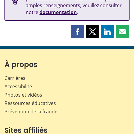
amples renseignements, veuillez consulter
notre
documentation
.
Partager
Partager
Partager
Part
cette
cette
cette
cette
page
page
page
page
sur
sur
sur
par
Facebook
X
LinkedIn
courr
À propos
Carrières
Accessibilité
Photos et vidéos
Ressources éducatives
Prévention de la fraude
Sites affiliés