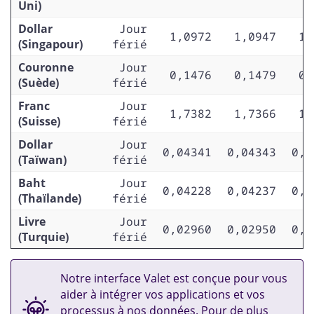
Uni)
Dollar
Jour
1,0972
1,0947
1,
(Singapour)
férié
Couronne
Jour
0,1476
0,1479
0,
(Suède)
férié
Franc
Jour
1,7382
1,7366
1,
(Suisse)
férié
Dollar
Jour
0,04341
0,04343
0,0
(Taïwan)
férié
Baht
Jour
0,04228
0,04237
0,0
(Thaïlande)
férié
Livre
Jour
0,02960
0,02950
0,0
(Turquie)
férié
Notre interface Valet est conçue pour vous
aider à intégrer vos applications et vos
processus à nos données. Pour de plus