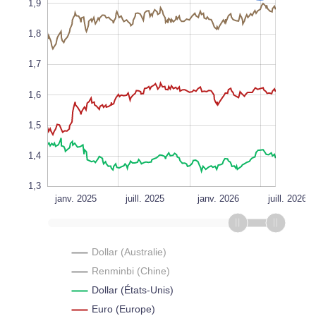
1,9
1,8
1,7
1,1
L
1,6
1,5
1,4
1,3
janv. 2027
janv. 2025
2022
2020
L
juill. 2025
janv. 2026
juill. 2026
Dollar (Australie)
Renminbi (Chine)
Dollar (États-Unis)
Euro (Europe)