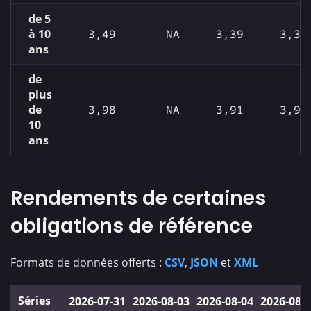
de 5
à 10
3,49
NA
3,39
3,39
ans
de
plus
de
3,98
NA
3,91
3,91
10
ans
Rendements de certaines
obligations de référence
Formats de données offerts :
CSV
,
JSON
et
XML
Séries
2026‑07‑31
2026‑08‑03
2026‑08‑04
2026‑08‑