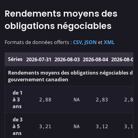
Rendements moyens des
obligations négociables
Formats de données offerts :
CSV
,
JSON
et
XML
Séries
2026‑07‑31
2026‑08‑03
2026‑08‑04
2026‑08‑05
Rendements moyens des obligations négociables du
gouvernement canadien
de 1
à 3
2,88
NA
2,83
2,82
ans
de 3
à 5
3,21
NA
3,12
3,12
ans