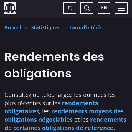
Accueil
Basculer
Togg
EN
Changez
la
navi
recherche
de
thème
Accueil
Statistiques
Taux d’intérêt
Rendements des
obligations
Consultez ou téléchargez les données les
plus récentes sur les
rendements
obligataires
, les
rendements moyens des
obligations négociables
et les
rendements
de certaines obligations de référence
.