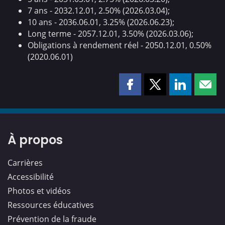
7 ans - 2032.12.01, 2.50% (2026.03.04);
10 ans - 2036.06.01, 3.25% (2026.06.23);
Long terme - 2057.12.01, 3.50% (2026.03.06);
Obligations à rendement réel - 2050.12.01, 0.50%
(2020.06.01)
Partager
Partager
Partager
Part
cette
cette
cette
cette
page
page
page
page
sur
sur
sur
par
Facebook
X
LinkedIn
courr
À propos
Carrières
Accessibilité
Photos et vidéos
Ressources éducatives
Prévention de la fraude