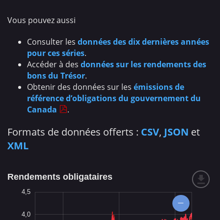
Vous pouvez aussi
Consulter les
données des dix dernières années
pour ces séries
.
Accéder à des
données sur les rendements des
bons du Trésor
.
Obtenir des données sur les
émissions de
référence d’obligations du gouvernement du
Canada
.
Formats de données offerts :
CSV
,
JSON
et
XML
Rendements obligataires
-0,5
-1,0
5,0
-3
7
4,5
4,0