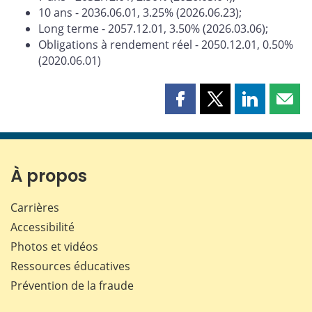
10 ans - 2036.06.01, 3.25% (2026.06.23);
Long terme - 2057.12.01, 3.50% (2026.03.06);
Obligations à rendement réel - 2050.12.01, 0.50%
(2020.06.01)
Partager
Partager
Partager
Part
cette
cette
cette
cette
page
page
page
page
sur
sur
sur
par
Facebook
X
LinkedIn
courr
À propos
Carrières
Accessibilité
Photos et vidéos
Ressources éducatives
Prévention de la fraude