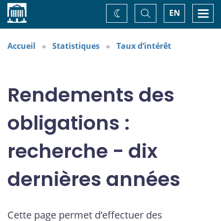
Accueil
Basculer
Togg
EN
Changez
la
navi
recherche
de
thème
Accueil
Statistiques
Taux d’intérêt
Rendements des
obligations :
recherche - dix
dernières années
Cette page permet d’effectuer des