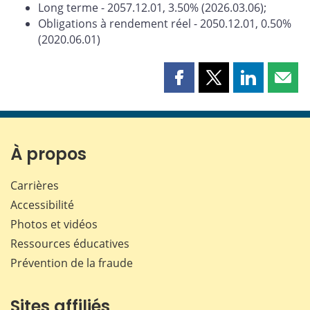
Long terme - 2057.12.01, 3.50% (2026.03.06);
Obligations à rendement réel - 2050.12.01, 0.50%
(2020.06.01)
Partager
Partager
Partager
Part
cette
cette
cette
cette
page
page
page
page
sur
sur
sur
par
Facebook
X
LinkedIn
courr
À propos
Carrières
Accessibilité
Photos et vidéos
Ressources éducatives
Prévention de la fraude
Sites affiliés