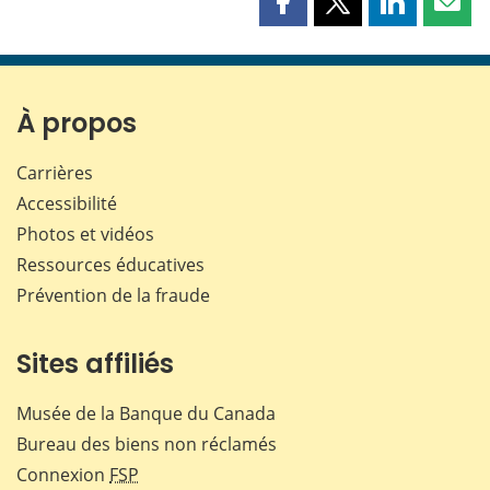
Partager
Partager
Partager
Part
cette
cette
cette
cette
page
page
page
page
sur
sur
sur
par
Facebook
X
LinkedIn
courr
À propos
Carrières
Accessibilité
Photos et vidéos
Ressources éducatives
Prévention de la fraude
Sites affiliés
Musée de la Banque du Canada
Bureau des biens non réclamés
Connexion
FSP