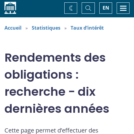
Accueil
Basculer
Togg
EN
Changez
la
navi
recherche
de
thème
Accueil
Statistiques
Taux d’intérêt
Rendements des
obligations :
recherche - dix
dernières années
Cette page permet d’effectuer des