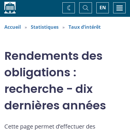
Accueil
Basculer
Togg
EN
Changez
la
navi
recherche
de
thème
Accueil
Statistiques
Taux d’intérêt
Rendements des
obligations :
recherche - dix
dernières années
Cette page permet d’effectuer des