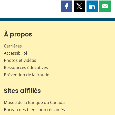
Partager
Partager
Partager
Part
cette
cette
cette
cette
page
page
page
page
sur
sur
sur
par
Facebook
X
LinkedIn
courr
À propos
Carrières
Accessibilité
Photos et vidéos
Ressources éducatives
Prévention de la fraude
Sites affiliés
Musée de la Banque du Canada
Bureau des biens non réclamés