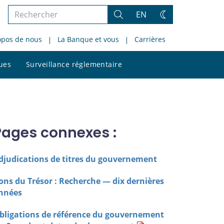
Rechercher
EN
Rechercher
Changez
dans
de
opos de nous
La Banque et vous
Carrières
le
thème
site
Rechercher
ques
Surveillance réglementaire
dans
le
site
Pages connexes :
djudications de titres du gouvernement
ons du Trésor : Recherche — dix dernières
nnées
bligations de référence du gouvernement