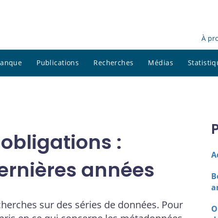
À pr
 banque
Publications
Recherches
Médias
Statisti
bligations :
A
dernières années
B
a
cherches sur des séries de données. Pour
O