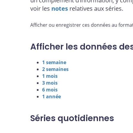
un complément d’information, y comp
voir les
notes
relatives aux séries.
Afficher ou enregistrer ces données au format
Afficher les données de
1 semaine
2 semaines
1 mois
3 mois
6 mois
1 année
Séries quotidiennes