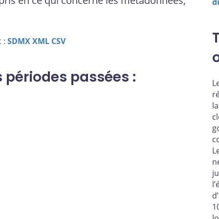
ris en ce qui concerne les métadonnées,
d
 :
SDMX
XML
CSV
s périodes passées :
L
r
l
c
g
c
L
n
j
l
d
1
l