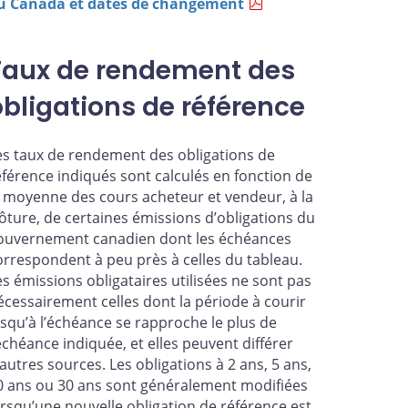
u Canada et dates de changement
Taux de rendement des
obligations de référence
es taux de rendement des obligations de
éférence indiqués sont calculés en fonction de
a moyenne des cours acheteur et vendeur, à la
lôture, de certaines émissions d’obligations du
ouvernement canadien dont les échéances
orrespondent à peu près à celles du tableau.
es émissions obligataires utilisées ne sont pas
écessairement celles dont la période à courir
usqu’à l’échéance se rapproche le plus de
’échéance indiquée, et elles peuvent différer
’autres sources. Les obligations à 2 ans, 5 ans,
0 ans ou 30 ans sont généralement modifiées
orsqu’une nouvelle obligation de référence est