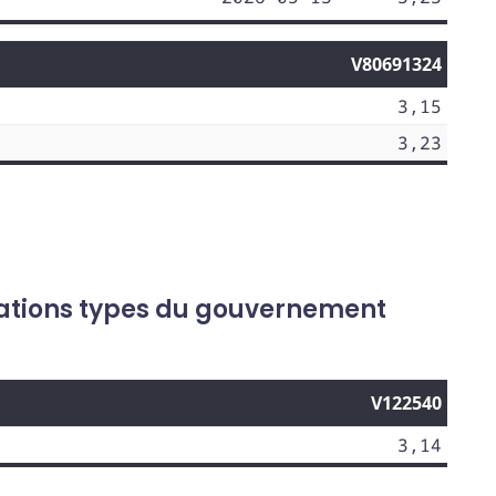
V80691324
3,15
3,23
gations types du gouvernement
V122540
3,14