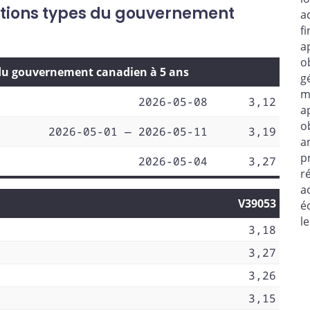
ations types du gouvernement
a
f
a
o
 du gouvernement canadien à 5 ans
g
m
2026-05-08
3,12
a
o
2026-05-01 — 2026-05-11
3,19
a
p
2026-05-04
3,27
r
a
V39053
é
l
3,18
3,27
3,26
3,15