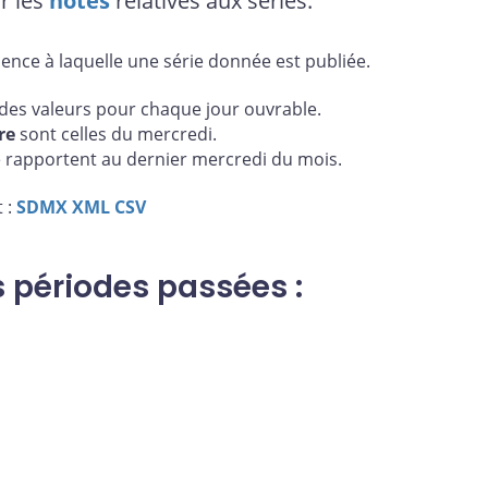
r les
notes
relatives aux séries.
uence à laquelle une série donnée est publiée.
es valeurs pour chaque jour ouvrable.
re
sont celles du mercredi.
 rapportent au dernier mercredi du mois.
 :
SDMX
XML
CSV
s périodes passées :