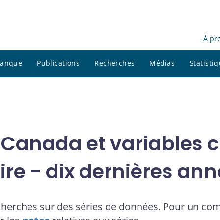
À pr
 banque
Publications
Recherches
Médias
Statisti
 Canada et variables cl
ire - dix dernières an
cherches sur des séries de données. Pour un co