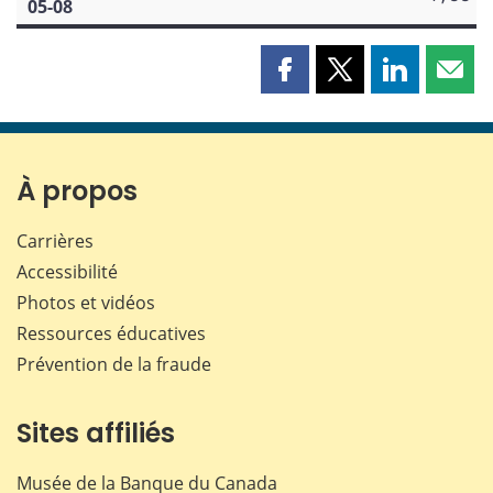
05-08
Partager
Partager
Partager
Part
cette
cette
cette
cette
page
page
page
page
sur
sur
sur
par
Facebook
X
LinkedIn
courr
À propos
Carrières
Accessibilité
Photos et vidéos
Ressources éducatives
Prévention de la fraude
Sites affiliés
Musée de la Banque du Canada