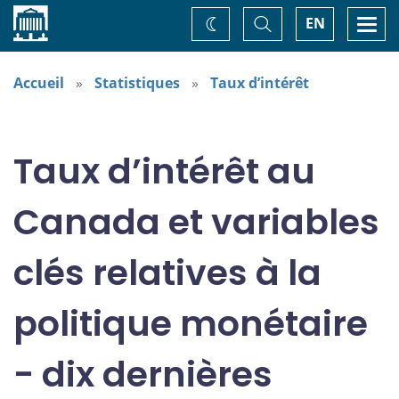
Accueil
Basculer
Togg
EN
Changez
la
navi
recherche
de
thème
Accueil
Statistiques
Taux d’intérêt
Taux d’intérêt au
Canada et variables
clés relatives à la
politique monétaire
- dix dernières