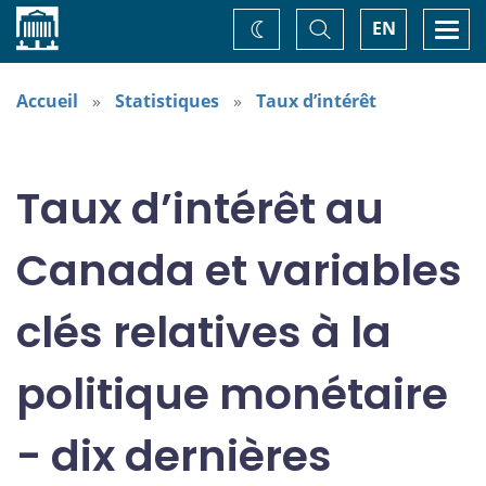
Accueil
Basculer
Togg
EN
Changez
la
navi
recherche
de
thème
Accueil
Statistiques
Taux d’intérêt
Taux d’intérêt au
Canada et variables
clés relatives à la
politique monétaire
- dix dernières