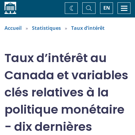
Accueil
Basculer
Togg
EN
Changez
la
navi
recherche
de
thème
Accueil
Statistiques
Taux d’intérêt
Taux d’intérêt au
Canada et variables
clés relatives à la
politique monétaire
- dix dernières