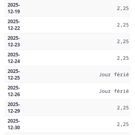
2025-
2,25
12-19
2025-
2,25
12-22
2025-
2,25
12-23
2025-
2,25
12-24
2025-
Jour férié
12-25
2025-
Jour férié
12-26
2025-
2,25
12-29
2025-
2,25
12-30