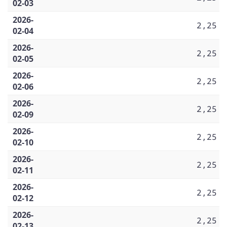
02-03
2026-
2,25
02-04
2026-
2,25
02-05
2026-
2,25
02-06
2026-
2,25
02-09
2026-
2,25
02-10
2026-
2,25
02-11
2026-
2,25
02-12
2026-
2,25
02-13