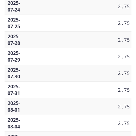
2025-
2,75
07-24
2025-
2,75
07-25
2025-
2,75
07-28
2025-
2,75
07-29
2025-
2,75
07-30
2025-
2,75
07-31
2025-
2,75
08-01
2025-
2,75
08-04