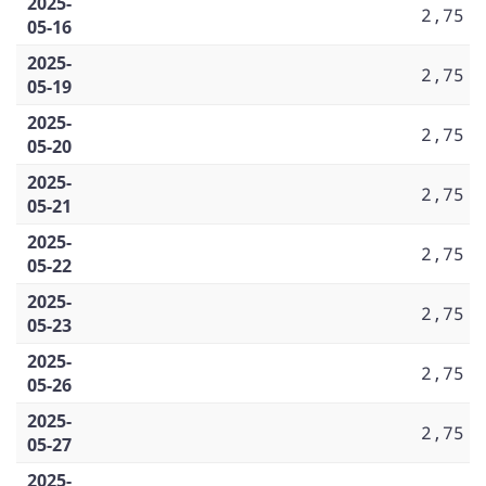
2025-
2,75
05-16
2025-
2,75
05-19
2025-
2,75
05-20
2025-
2,75
05-21
2025-
2,75
05-22
2025-
2,75
05-23
2025-
2,75
05-26
2025-
2,75
05-27
2025-