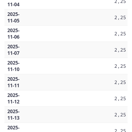
2,25
11-04
2025-
2,25
11-05
2025-
2,25
11-06
2025-
2,25
11-07
2025-
2,25
11-10
2025-
2,25
11-11
2025-
2,25
11-12
2025-
2,25
11-13
2025-
2,25