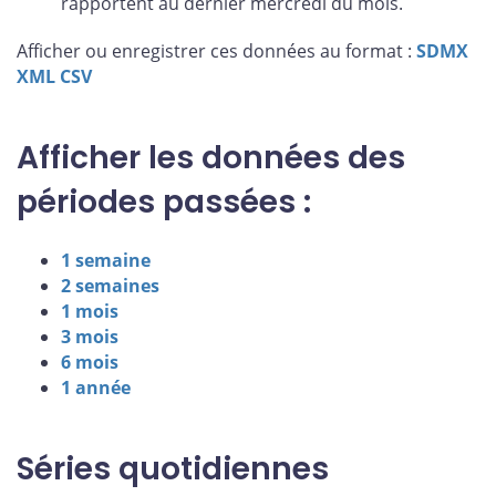
rapportent au dernier mercredi du mois.
Afficher ou enregistrer ces données au format :
SDMX
XML
CSV
Afficher les données des
périodes passées :
1 semaine
2 semaines
1 mois
3 mois
6 mois
1 année
Séries quotidiennes