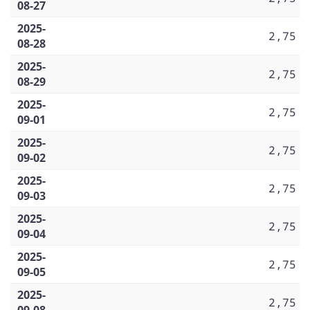
08-27
2025-
2,75
08-28
2025-
2,75
08-29
2025-
2,75
09-01
2025-
2,75
09-02
2025-
2,75
09-03
2025-
2,75
09-04
2025-
2,75
09-05
2025-
2,75
09-08