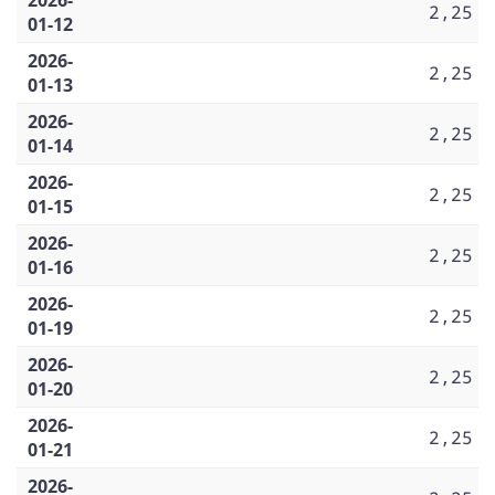
2,25
01-12
2026-
2,25
01-13
2026-
2,25
01-14
2026-
2,25
01-15
2026-
2,25
01-16
2026-
2,25
01-19
2026-
2,25
01-20
2026-
2,25
01-21
2026-