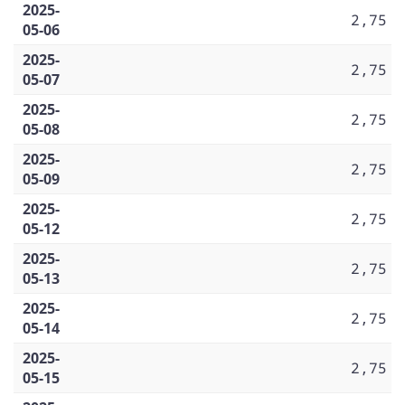
2025-
2,75
05-06
2025-
2,75
05-07
2025-
2,75
05-08
2025-
2,75
05-09
2025-
2,75
05-12
2025-
2,75
05-13
2025-
2,75
05-14
2025-
2,75
05-15