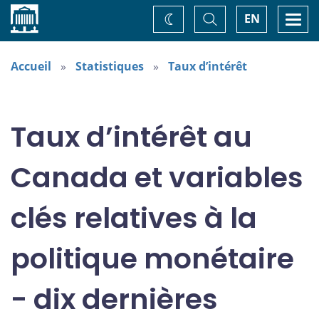
Accueil
Basculer
Togg
EN
Changez
la
navi
recherche
de
thème
Accueil
Statistiques
Taux d’intérêt
Taux d’intérêt au
Canada et variables
clés relatives à la
politique monétaire
- dix dernières