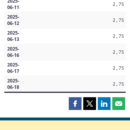
2025-
2,75
06-11
2025-
2,75
06-12
2025-
2,75
06-13
2025-
2,75
06-16
2025-
2,75
06-17
2025-
2,75
06-18
Partager
Partager
Partager
Part
cette
cette
cette
cette
page
page
page
page
sur
sur
sur
par