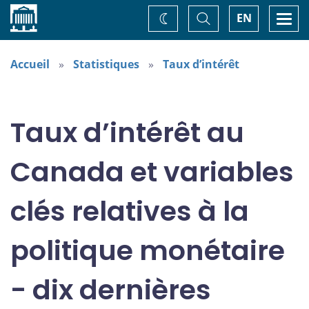
Accueil
Basculer
Togg
EN
Changez
la
navi
recherche
de
thème
Accueil
Statistiques
Taux d’intérêt
Taux d’intérêt au
Canada et variables
clés relatives à la
politique monétaire
- dix dernières