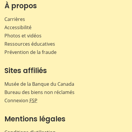
Facebook
X
LinkedIn
courr
À propos
Carrières
Accessibilité
Photos et vidéos
Ressources éducatives
Prévention de la fraude
Sites affiliés
Musée de la Banque du Canada
Bureau des biens non réclamés
Connexion
FSP
Mentions légales