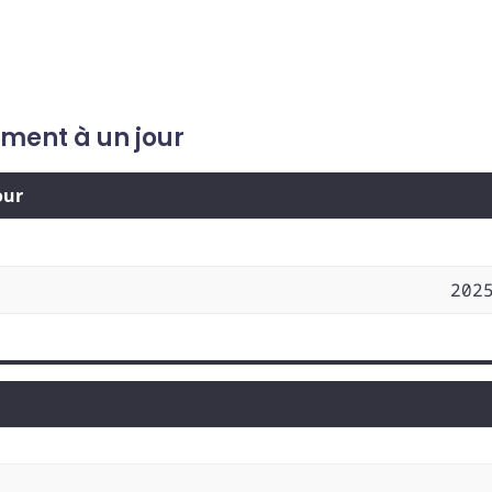
ement à un jour
our
202