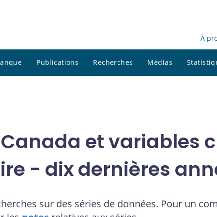
À pr
 banque
Publications
Recherches
Médias
Statisti
 Canada et variables cl
ire - dix dernières an
cherches sur des séries de données. Pour un co