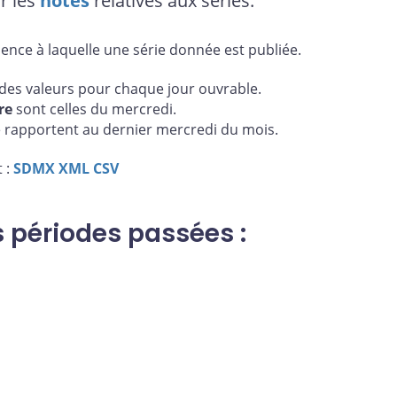
r les
notes
relatives aux séries.
uence à laquelle une série donnée est publiée.
es valeurs pour chaque jour ouvrable.
re
sont celles du mercredi.
 rapportent au dernier mercredi du mois.
 :
SDMX
XML
CSV
s périodes passées :