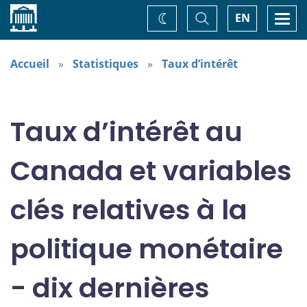
Accueil
Basculer
Togg
EN
Changez
la
navi
recherche
de
thème
Accueil
Statistiques
Taux d’intérêt
Taux d’intérêt au
Canada et variables
clés relatives à la
politique monétaire
- dix dernières