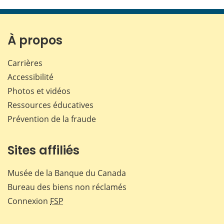
cette
cette
cette
cette
page
page
page
page
sur
sur
sur
par
Facebook
X
LinkedIn
courr
À propos
Carrières
Accessibilité
Photos et vidéos
Ressources éducatives
Prévention de la fraude
Sites affiliés
Musée de la Banque du Canada
Bureau des biens non réclamés
Connexion
FSP