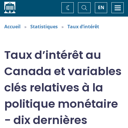
Accueil
Basculer
Togg
EN
Changez
la
navi
recherche
de
thème
Accueil
Statistiques
Taux d’intérêt
Taux d’intérêt au
Canada et variables
clés relatives à la
politique monétaire
- dix dernières