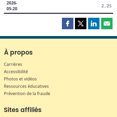
2026-
2,25
05-20
Partager
Partager
Partager
Part
cette
cette
cette
cette
page
page
page
page
sur
sur
sur
par
Facebook
X
LinkedIn
courr
À propos
Carrières
Accessibilité
Photos et vidéos
Ressources éducatives
Prévention de la fraude
Sites affiliés