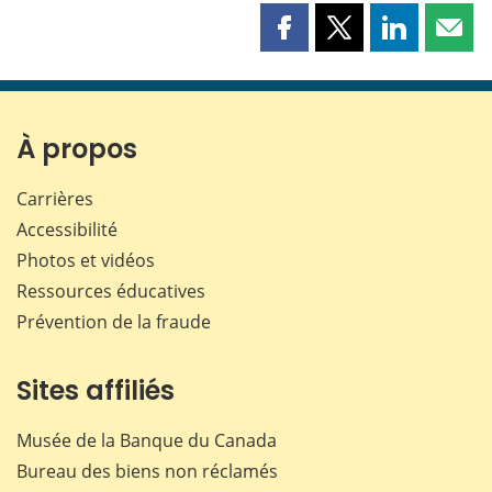
Partager
Partager
Partager
Part
cette
cette
cette
cette
page
page
page
page
sur
sur
sur
par
Facebook
X
LinkedIn
courr
À propos
Carrières
Accessibilité
Photos et vidéos
Ressources éducatives
Prévention de la fraude
Sites affiliés
Musée de la Banque du Canada
Bureau des biens non réclamés