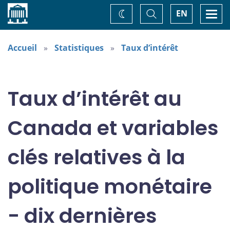
Accueil
Basculer
Togg
EN
Changez
la
navi
recherche
de
thème
Accueil
Statistiques
Taux d’intérêt
Taux d’intérêt au
Canada et variables
clés relatives à la
politique monétaire
- dix dernières