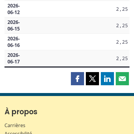
2026-
2,25
06-12
2026-
2,25
06-15
2026-
2,25
06-16
2026-
2,25
06-17
Partager
Partager
Partager
Part
cette
cette
cette
cette
page
page
page
page
sur
sur
sur
par
Facebook
X
LinkedIn
courr
À propos
Carrières
Accessibilité