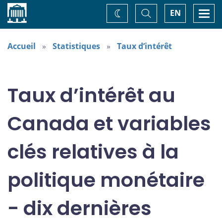
Accueil
Basculer
Togg
EN
Changez
la
navi
recherche
de
thème
Accueil
Statistiques
Taux d’intérêt
Taux d’intérêt au
Canada et variables
clés relatives à la
politique monétaire
- dix dernières