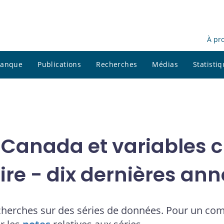
À pr
 banque
Publications
Recherches
Médias
Statisti
 Canada et variables cl
ire - dix dernières an
cherches sur des séries de données. Pour un co