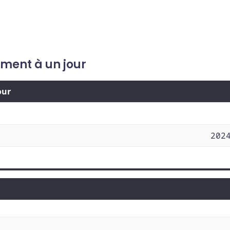
ement à un jour
our
202