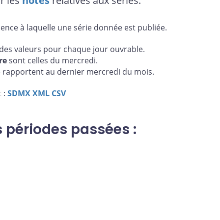
r les
notes
relatives aux séries.
uence à laquelle une série donnée est publiée.
es valeurs pour chaque jour ouvrable.
re
sont celles du mercredi.
 rapportent au dernier mercredi du mois.
 :
SDMX
XML
CSV
s périodes passées :