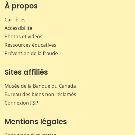
Facebook
X
LinkedIn
courr
À propos
Carrières
Accessibilité
Photos et vidéos
Ressources éducatives
Prévention de la fraude
Sites affiliés
Musée de la Banque du Canada
Bureau des biens non réclamés
Connexion
FSP
Mentions légales