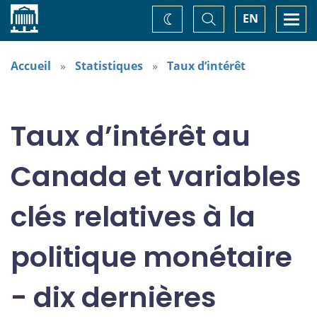
Accueil
Basculer
Togg
EN
Changez
la
navi
recherche
de
thème
Accueil
Statistiques
Taux d’intérêt
Taux d’intérêt au
Canada et variables
clés relatives à la
politique monétaire
- dix dernières