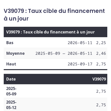
V39079 : Taux cible du financement
à un jour
V39079 : Taux cible du financement à un jour
Bas
2026-05-11
2,25
Moyenne
2025-05-09 — 2026-05-11
2,46
Haut
2025-09-17
2,75
Date
V39079
2025-
2,75
05-09
2025-
2,75
05-12