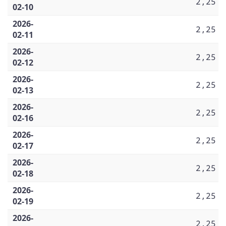
2,25
02-10
2026-
2,25
02-11
2026-
2,25
02-12
2026-
2,25
02-13
2026-
2,25
02-16
2026-
2,25
02-17
2026-
2,25
02-18
2026-
2,25
02-19
2026-
2,25