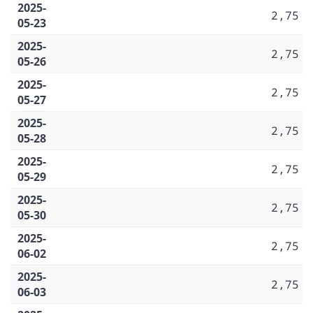
2025-
2,75
05-23
2025-
2,75
05-26
2025-
2,75
05-27
2025-
2,75
05-28
2025-
2,75
05-29
2025-
2,75
05-30
2025-
2,75
06-02
2025-
2,75
06-03