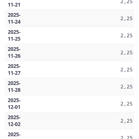
2,25
11-21
2025-
2,25
11-24
2025-
2,25
11-25
2025-
2,25
11-26
2025-
2,25
11-27
2025-
2,25
11-28
2025-
2,25
12-01
2025-
2,25
12-02
2025-
2,25