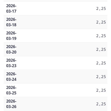
2026-
2,25
03-17
2026-
2,25
03-18
2026-
2,25
03-19
2026-
2,25
03-20
2026-
2,25
03-23
2026-
2,25
03-24
2026-
2,25
03-25
2026-
2,25
03-26