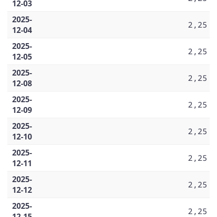
12-03
2025-
2,25
12-04
2025-
2,25
12-05
2025-
2,25
12-08
2025-
2,25
12-09
2025-
2,25
12-10
2025-
2,25
12-11
2025-
2,25
12-12
2025-
2,25
12-15