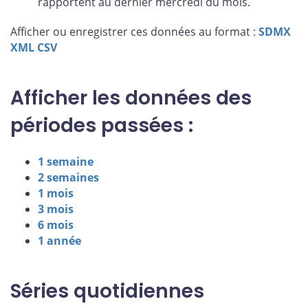
rapportent au dernier mercredi du mois.
Afficher ou enregistrer ces données au format :
SDMX
XML
CSV
Afficher les données des
périodes passées :
1 semaine
2 semaines
1 mois
3 mois
6 mois
1 année
Séries quotidiennes