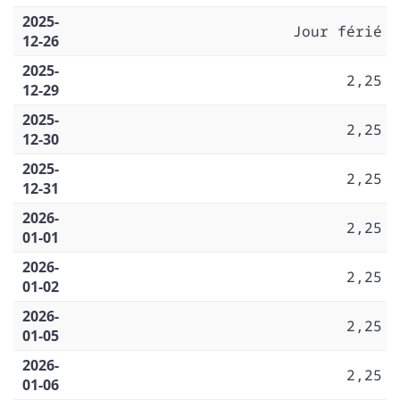
2025-
Jour férié
12-26
2025-
2,25
12-29
2025-
2,25
12-30
2025-
2,25
12-31
2026-
2,25
01-01
2026-
2,25
01-02
2026-
2,25
01-05
2026-
2,25
01-06