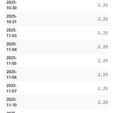
2025-
2,25
10-30
2025-
2,25
10-31
2025-
2,25
11-03
2025-
2,25
11-04
2025-
2,25
11-05
2025-
2,25
11-06
2025-
2,25
11-07
2025-
2,25
11-10