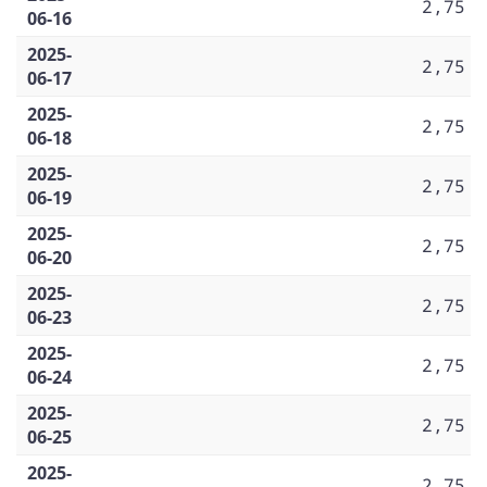
2,75
06-16
2025-
2,75
06-17
2025-
2,75
06-18
2025-
2,75
06-19
2025-
2,75
06-20
2025-
2,75
06-23
2025-
2,75
06-24
2025-
2,75
06-25
2025-
2,75