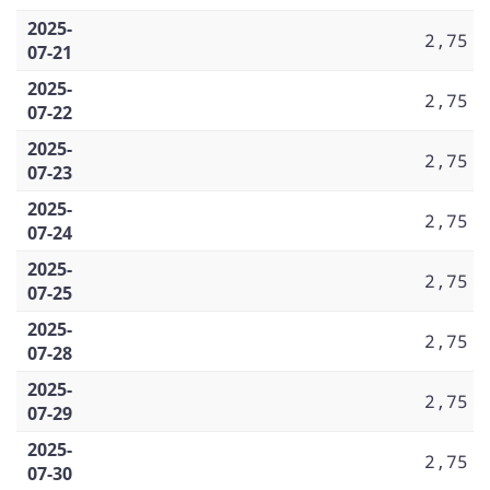
2025-
2,75
07-21
2025-
2,75
07-22
2025-
2,75
07-23
2025-
2,75
07-24
2025-
2,75
07-25
2025-
2,75
07-28
2025-
2,75
07-29
2025-
2,75
07-30