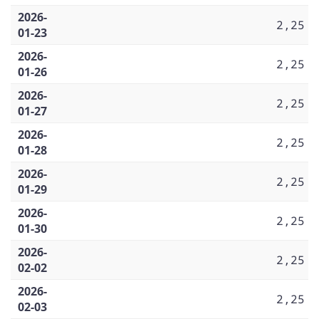
2026-
2,25
01-23
2026-
2,25
01-26
2026-
2,25
01-27
2026-
2,25
01-28
2026-
2,25
01-29
2026-
2,25
01-30
2026-
2,25
02-02
2026-
2,25
02-03