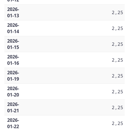
2026-
2,25
01-13
2026-
2,25
01-14
2026-
2,25
01-15
2026-
2,25
01-16
2026-
2,25
01-19
2026-
2,25
01-20
2026-
2,25
01-21
2026-
2,25
01-22