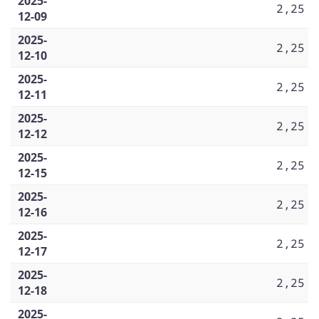
2025-
2,25
12-09
2025-
2,25
12-10
2025-
2,25
12-11
2025-
2,25
12-12
2025-
2,25
12-15
2025-
2,25
12-16
2025-
2,25
12-17
2025-
2,25
12-18
2025-