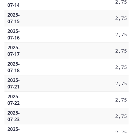
2,75
07-14
2025-
2,75
07-15
2025-
2,75
07-16
2025-
2,75
07-17
2025-
2,75
07-18
2025-
2,75
07-21
2025-
2,75
07-22
2025-
2,75
07-23
2025-
2,75