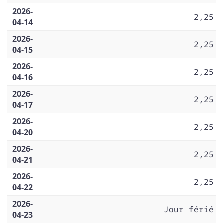
2026-
2,25
04-14
2026-
2,25
04-15
2026-
2,25
04-16
2026-
2,25
04-17
2026-
2,25
04-20
2026-
2,25
04-21
2026-
2,25
04-22
2026-
Jour férié
04-23