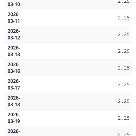
2,25
03-10
2026-
2,25
03-11
2026-
2,25
03-12
2026-
2,25
03-13
2026-
2,25
03-16
2026-
2,25
03-17
2026-
2,25
03-18
2026-
2,25
03-19
2026-
2,25