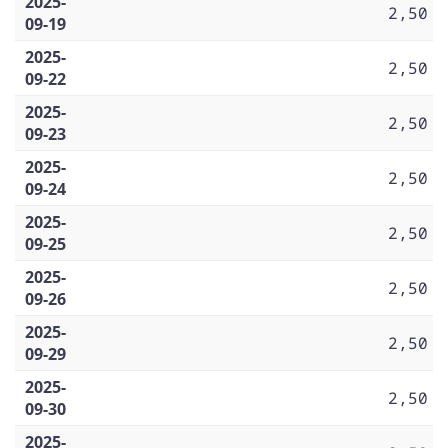
2025-
2,50
09-19
2025-
2,50
09-22
2025-
2,50
09-23
2025-
2,50
09-24
2025-
2,50
09-25
2025-
2,50
09-26
2025-
2,50
09-29
2025-
2,50
09-30
2025-