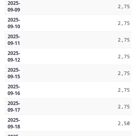
2025-
2,75
09-09
2025-
2,75
09-10
2025-
2,75
09-11
2025-
2,75
09-12
2025-
2,75
09-15
2025-
2,75
09-16
2025-
2,75
09-17
2025-
2,50
09-18