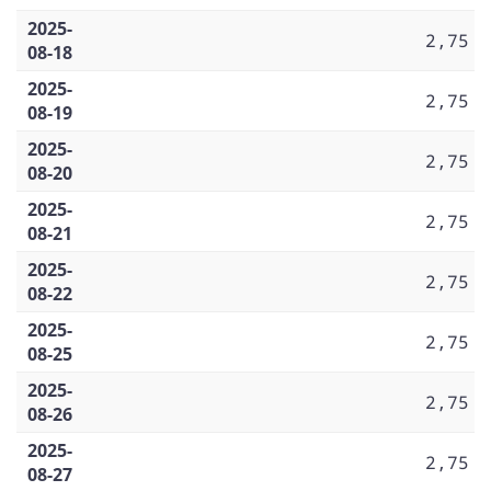
2025-
2,75
08-18
2025-
2,75
08-19
2025-
2,75
08-20
2025-
2,75
08-21
2025-
2,75
08-22
2025-
2,75
08-25
2025-
2,75
08-26
2025-
2,75
08-27