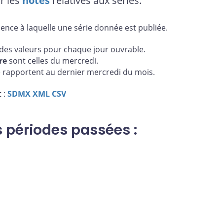
r les
notes
relatives aux séries.
uence à laquelle une série donnée est publiée.
es valeurs pour chaque jour ouvrable.
re
sont celles du mercredi.
 rapportent au dernier mercredi du mois.
 :
SDMX
XML
CSV
s périodes passées :