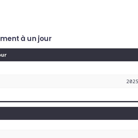
ement à un jour
our
202