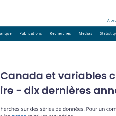
À pr
 banque
Publications
Recherches
Médias
Statisti
 Canada et variables cl
ire - dix dernières an
cherches sur des séries de données. Pour un co