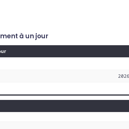
ement à un jour
our
202