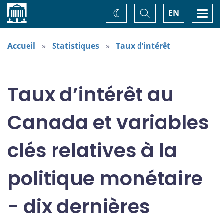
Accueil
Basculer
Togg
EN
Changez
la
navi
recherche
de
thème
Accueil
Statistiques
Taux d’intérêt
Taux d’intérêt au
Canada et variables
clés relatives à la
politique monétaire
- dix dernières