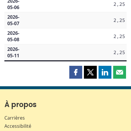
2026-
2,25
05-06
2026-
2,25
05-07
2026-
2,25
05-08
2026-
2,25
05-11
Partager
Partager
Partager
Part
cette
cette
cette
cette
page
page
page
page
sur
sur
sur
par
Facebook
X
LinkedIn
courr
À propos
Carrières
Accessibilité