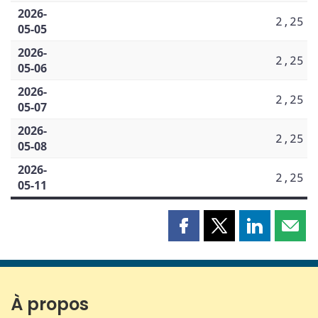
2026-
2,25
05-05
2026-
2,25
05-06
2026-
2,25
05-07
2026-
2,25
05-08
2026-
2,25
05-11
Partager
Partager
Partager
Part
cette
cette
cette
cette
page
page
page
page
sur
sur
sur
par
Facebook
X
LinkedIn
courr
À propos