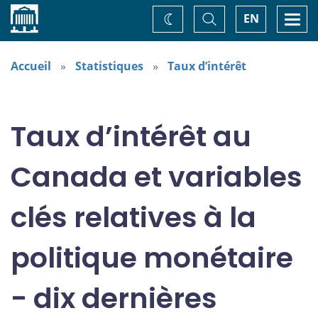
Accueil
Basculer
Togg
EN
Changez
la
navi
recherche
de
thème
Accueil
Statistiques
Taux d’intérêt
Taux d’intérêt au
Canada et variables
clés relatives à la
politique monétaire
- dix dernières