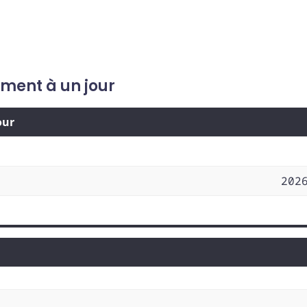
ement à un jour
our
202