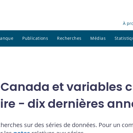
À pr
 banque
Publications
Recherches
Médias
Statisti
 Canada et variables cl
ire - dix dernières an
cherches sur des séries de données. Pour un co