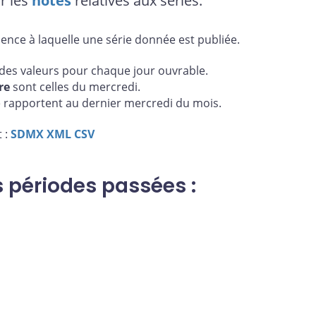
r les
notes
relatives aux séries.
uence à laquelle une série donnée est publiée.
es valeurs pour chaque jour ouvrable.
re
sont celles du mercredi.
 rapportent au dernier mercredi du mois.
 :
SDMX
XML
CSV
s périodes passées :