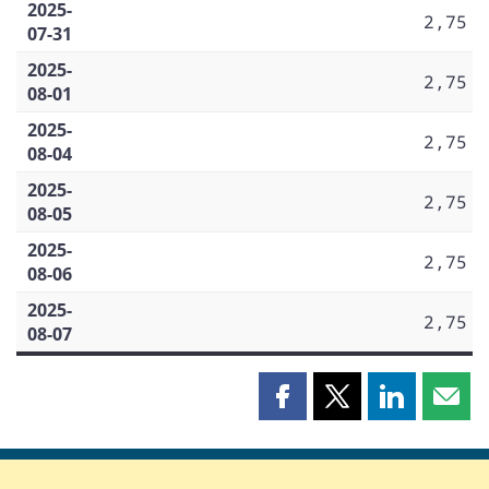
2025-
2,75
07-31
2025-
2,75
08-01
2025-
2,75
08-04
2025-
2,75
08-05
2025-
2,75
08-06
2025-
2,75
08-07
Partager
Partager
Partager
Part
cette
cette
cette
cette
page
page
page
page
sur
sur
sur
par