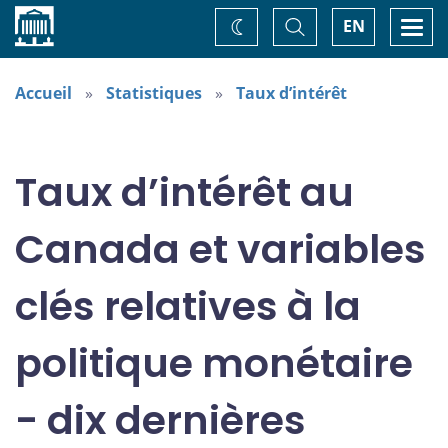
Accueil
Basculer
Togg
EN
Changez
la
navi
recherche
de
thème
Accueil
Statistiques
Taux d’intérêt
Taux d’intérêt au
Canada et variables
clés relatives à la
politique monétaire
- dix dernières