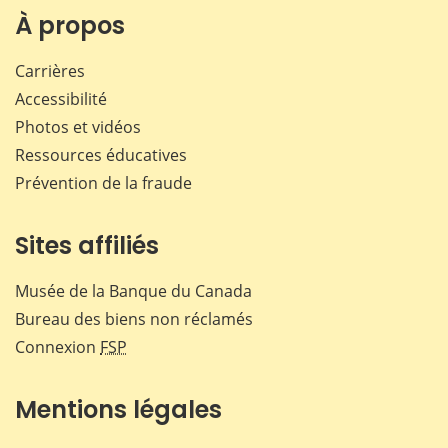
Facebook
X
LinkedIn
courr
À propos
Carrières
Accessibilité
Photos et vidéos
Ressources éducatives
Prévention de la fraude
Sites affiliés
Musée de la Banque du Canada
Bureau des biens non réclamés
Connexion
FSP
Mentions légales