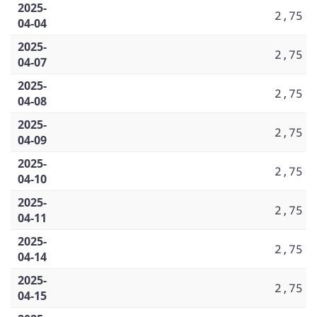
2025-
2,75
04-04
2025-
2,75
04-07
2025-
2,75
04-08
2025-
2,75
04-09
2025-
2,75
04-10
2025-
2,75
04-11
2025-
2,75
04-14
2025-
2,75
04-15