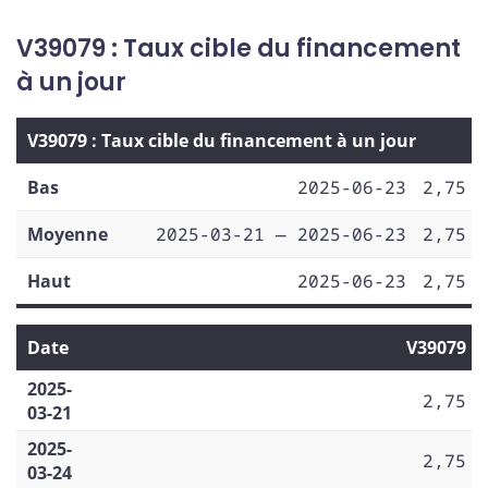
V39079 : Taux cible du financement
à un jour
V39079 : Taux cible du financement à un jour
Bas
2025-06-23
2,75
Moyenne
2025-03-21 — 2025-06-23
2,75
Haut
2025-06-23
2,75
Date
V39079
2025-
2,75
03-21
2025-
2,75
03-24