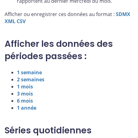
rapportent au dernier mercredi du mois.
Afficher ou enregistrer ces données au format :
SDMX
XML
CSV
Afficher les données des
périodes passées :
1 semaine
2 semaines
1 mois
3 mois
6 mois
1 année
Séries quotidiennes