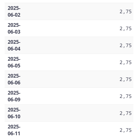
2025-
2,75
06-02
2025-
2,75
06-03
2025-
2,75
06-04
2025-
2,75
06-05
2025-
2,75
06-06
2025-
2,75
06-09
2025-
2,75
06-10
2025-
2,75
06-11