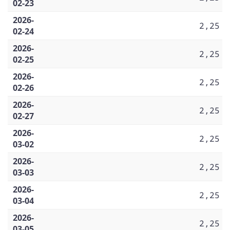
02-23
2026-
2,25
02-24
2026-
2,25
02-25
2026-
2,25
02-26
2026-
2,25
02-27
2026-
2,25
03-02
2026-
2,25
03-03
2026-
2,25
03-04
2026-
2,25
03-05