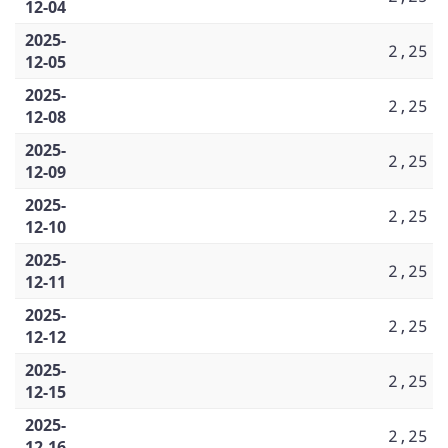
12-04
2025-
2,25
12-05
2025-
2,25
12-08
2025-
2,25
12-09
2025-
2,25
12-10
2025-
2,25
12-11
2025-
2,25
12-12
2025-
2,25
12-15
2025-
2,25
12-16