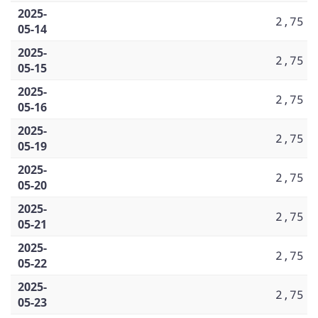
2025-
2,75
05-14
2025-
2,75
05-15
2025-
2,75
05-16
2025-
2,75
05-19
2025-
2,75
05-20
2025-
2,75
05-21
2025-
2,75
05-22
2025-
2,75
05-23