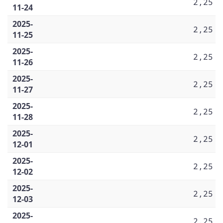
2,25
11-24
2025-
2,25
11-25
2025-
2,25
11-26
2025-
2,25
11-27
2025-
2,25
11-28
2025-
2,25
12-01
2025-
2,25
12-02
2025-
2,25
12-03
2025-
2,25