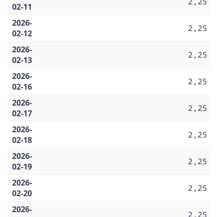
2,25
02-11
2026-
2,25
02-12
2026-
2,25
02-13
2026-
2,25
02-16
2026-
2,25
02-17
2026-
2,25
02-18
2026-
2,25
02-19
2026-
2,25
02-20
2026-
2,25