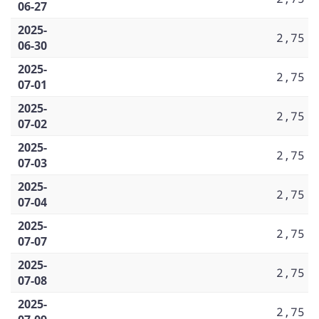
06-27
2025-
2,75
06-30
2025-
2,75
07-01
2025-
2,75
07-02
2025-
2,75
07-03
2025-
2,75
07-04
2025-
2,75
07-07
2025-
2,75
07-08
2025-
2,75