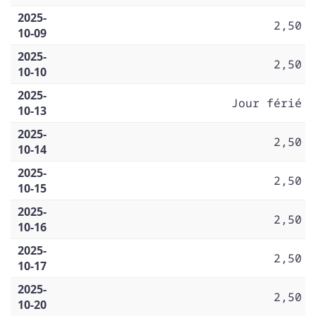
2025-
2,50
10-09
2025-
2,50
10-10
2025-
Jour férié
10-13
2025-
2,50
10-14
2025-
2,50
10-15
2025-
2,50
10-16
2025-
2,50
10-17
2025-
2,50
10-20