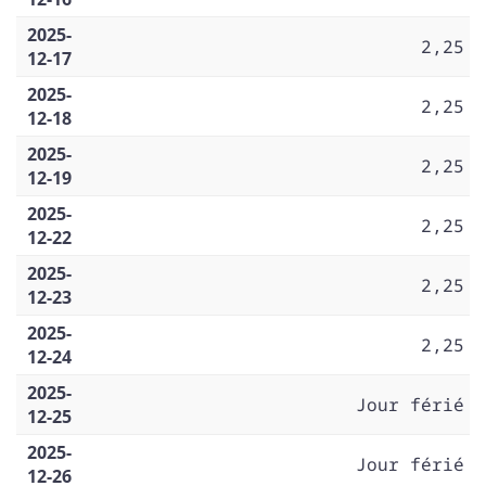
2025-
2,25
12-17
2025-
2,25
12-18
2025-
2,25
12-19
2025-
2,25
12-22
2025-
2,25
12-23
2025-
2,25
12-24
2025-
Jour férié
12-25
2025-
Jour férié
12-26