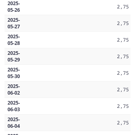
2025-
2,75
05-26
2025-
2,75
05-27
2025-
2,75
05-28
2025-
2,75
05-29
2025-
2,75
05-30
2025-
2,75
06-02
2025-
2,75
06-03
2025-
2,75
06-04