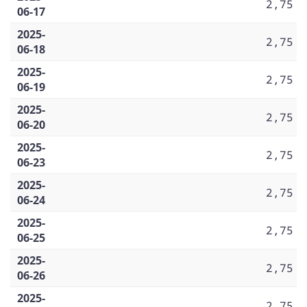
2,75
06-17
2025-
2,75
06-18
2025-
2,75
06-19
2025-
2,75
06-20
2025-
2,75
06-23
2025-
2,75
06-24
2025-
2,75
06-25
2025-
2,75
06-26
2025-
2,75