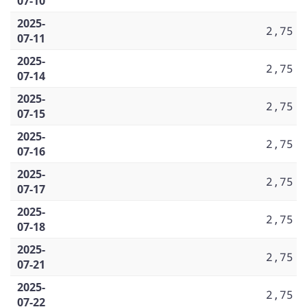
07-10
2025-
2,75
07-11
2025-
2,75
07-14
2025-
2,75
07-15
2025-
2,75
07-16
2025-
2,75
07-17
2025-
2,75
07-18
2025-
2,75
07-21
2025-
2,75
07-22