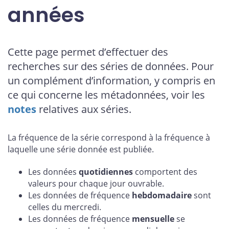
années
Cette page permet d’effectuer des
recherches sur des séries de données. Pour
un complément d’information, y compris en
ce qui concerne les métadonnées, voir les
notes
relatives aux séries.
La fréquence de la série correspond à la fréquence à
laquelle une série donnée est publiée.
Les données
quotidiennes
comportent des
valeurs pour chaque jour ouvrable.
Les données de fréquence
hebdomadaire
sont
celles du mercredi.
Les données de fréquence
mensuelle
se