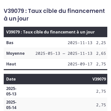
V39079 : Taux cible du financement
à un jour
V39079 : Taux cible du financement à un jour
Bas
2025-11-13
2,25
Moyenne
2025-05-13 — 2025-11-13
2,65
Haut
2025-09-17
2,75
Date
V39079
2025-
2,75
05-13
2025-
2,75
05-14