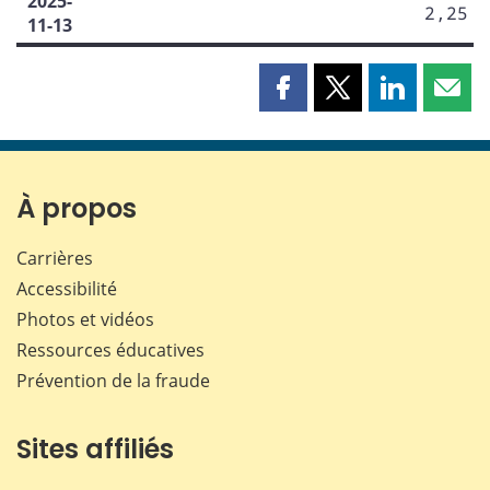
2025-
2,25
11-13
Partager
Partager
Partager
Part
cette
cette
cette
cette
page
page
page
page
sur
sur
sur
par
Facebook
X
LinkedIn
courr
À propos
Carrières
Accessibilité
Photos et vidéos
Ressources éducatives
Prévention de la fraude
Sites affiliés