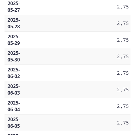
2025-
2,75
05-27
2025-
2,75
05-28
2025-
2,75
05-29
2025-
2,75
05-30
2025-
2,75
06-02
2025-
2,75
06-03
2025-
2,75
06-04
2025-
2,75
06-05