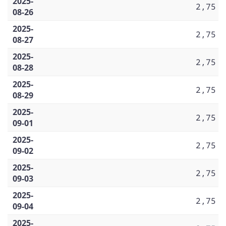
2025-
2,75
08-26
2025-
2,75
08-27
2025-
2,75
08-28
2025-
2,75
08-29
2025-
2,75
09-01
2025-
2,75
09-02
2025-
2,75
09-03
2025-
2,75
09-04
2025-