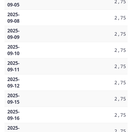
2,75
09-05
2025-
2,75
09-08
2025-
2,75
09-09
2025-
2,75
09-10
2025-
2,75
09-11
2025-
2,75
09-12
2025-
2,75
09-15
2025-
2,75
09-16
2025-
2,75