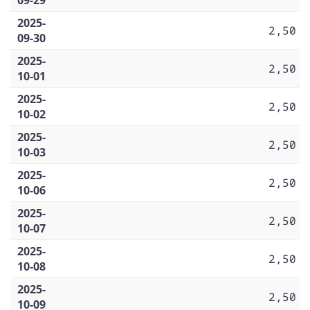
2025-
2,50
09-30
2025-
2,50
10-01
2025-
2,50
10-02
2025-
2,50
10-03
2025-
2,50
10-06
2025-
2,50
10-07
2025-
2,50
10-08
2025-
2,50
10-09