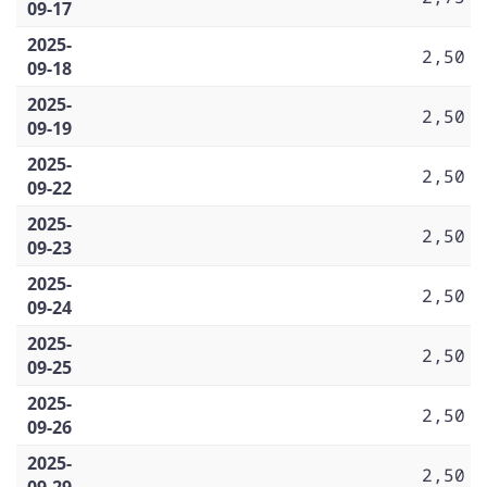
09-17
2025-
2,50
09-18
2025-
2,50
09-19
2025-
2,50
09-22
2025-
2,50
09-23
2025-
2,50
09-24
2025-
2,50
09-25
2025-
2,50
09-26
2025-
2,50
09-29