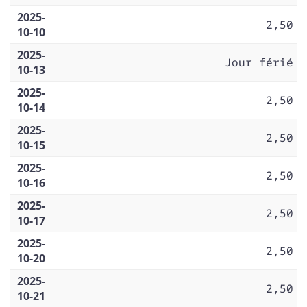
2025-
2,50
10-10
2025-
Jour férié
10-13
2025-
2,50
10-14
2025-
2,50
10-15
2025-
2,50
10-16
2025-
2,50
10-17
2025-
2,50
10-20
2025-
2,50
10-21