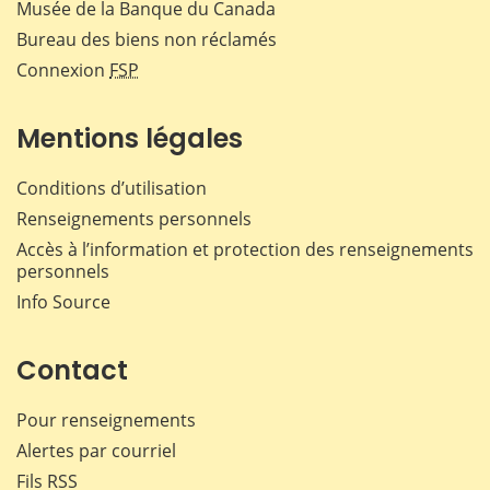
Musée de la Banque du Canada
Bureau des biens non réclamés
Connexion
FSP
Mentions légales
Conditions d’utilisation
Renseignements personnels
Accès à l’information et protection des renseignements
personnels
Info Source
Contact
Pour renseignements
Alertes par courriel
Fils RSS