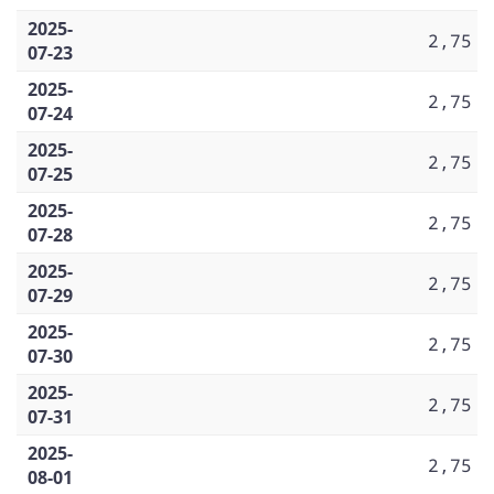
2025-
2,75
07-23
2025-
2,75
07-24
2025-
2,75
07-25
2025-
2,75
07-28
2025-
2,75
07-29
2025-
2,75
07-30
2025-
2,75
07-31
2025-
2,75
08-01