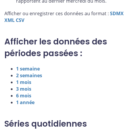
rapportent au dernier mercredi du mois.
Afficher ou enregistrer ces données au format :
SDMX
XML
CSV
Afficher les données des
périodes passées :
1 semaine
2 semaines
1 mois
3 mois
6 mois
1 année
Séries quotidiennes