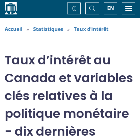
Accueil
Basculer
Togg
EN
Changez
la
navi
recherche
de
thème
Accueil
Statistiques
Taux d’intérêt
Taux d’intérêt au
Canada et variables
clés relatives à la
politique monétaire
- dix dernières