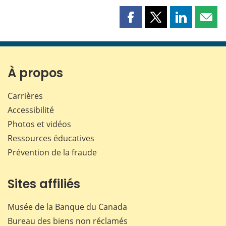
Partager
Partager
Partager
Part
cette
cette
cette
cette
page
page
page
page
sur
sur
sur
par
Facebook
X
LinkedIn
courr
À propos
Carrières
Accessibilité
Photos et vidéos
Ressources éducatives
Prévention de la fraude
Sites affiliés
Musée de la Banque du Canada
Bureau des biens non réclamés