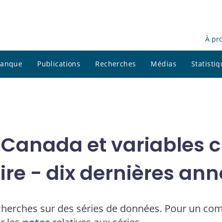
À pr
 banque
Publications
Recherches
Médias
Statisti
 Canada et variables cl
ire - dix dernières an
cherches sur des séries de données. Pour un co