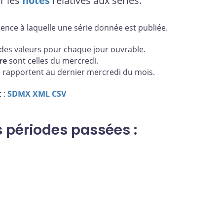
r les
notes
relatives aux séries.
uence à laquelle une série donnée est publiée.
es valeurs pour chaque jour ouvrable.
re
sont celles du mercredi.
 rapportent au dernier mercredi du mois.
 :
SDMX
XML
CSV
s périodes passées :