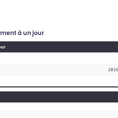
ement à un jour
our
202