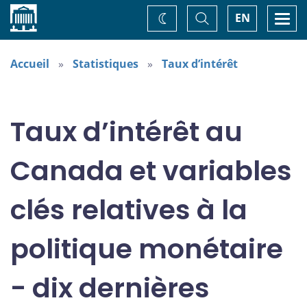
Accueil
Basculer
Togg
EN
Changez
la
navi
recherche
de
thème
Accueil
Statistiques
Taux d’intérêt
Taux d’intérêt au
Canada et variables
clés relatives à la
politique monétaire
- dix dernières