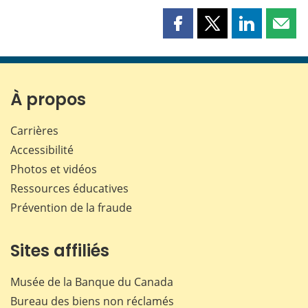
Partager
Partager
Partager
Part
cette
cette
cette
cette
page
page
page
page
sur
sur
sur
par
Facebook
X
LinkedIn
courr
À propos
Carrières
Accessibilité
Photos et vidéos
Ressources éducatives
Prévention de la fraude
Sites affiliés
Musée de la Banque du Canada
Bureau des biens non réclamés