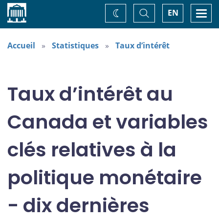
Accueil
Basculer
Togg
EN
Changez
la
navi
recherche
de
thème
Accueil
Statistiques
Taux d’intérêt
Taux d’intérêt au
Canada et variables
clés relatives à la
politique monétaire
- dix dernières