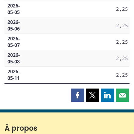
2026-
2,25
05-05
2026-
2,25
05-06
2026-
2,25
05-07
2026-
2,25
05-08
2026-
2,25
05-11
Partager
Partager
Partager
Part
cette
cette
cette
cette
page
page
page
page
sur
sur
sur
par
Facebook
X
LinkedIn
courr
À propos