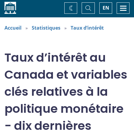
Accueil
Basculer
Togg
EN
Changez
la
navi
recherche
de
thème
Accueil
Statistiques
Taux d’intérêt
Taux d’intérêt au
Canada et variables
clés relatives à la
politique monétaire
- dix dernières