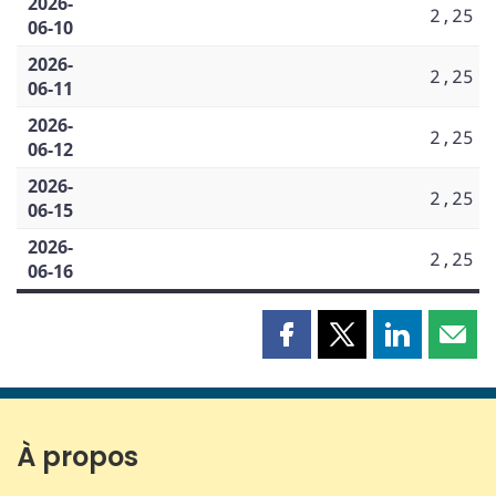
2026-
2,25
06-10
2026-
2,25
06-11
2026-
2,25
06-12
2026-
2,25
06-15
2026-
2,25
06-16
Partager
Partager
Partager
Part
cette
cette
cette
cette
page
page
page
page
sur
sur
sur
par
Facebook
X
LinkedIn
courr
À propos