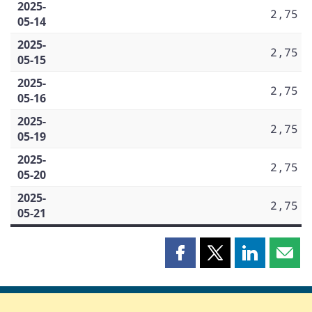
2025-
2,75
05-14
2025-
2,75
05-15
2025-
2,75
05-16
2025-
2,75
05-19
2025-
2,75
05-20
2025-
2,75
05-21
Partager
Partager
Partager
Part
cette
cette
cette
cette
page
page
page
page
sur
sur
sur
par