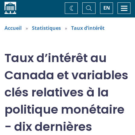
Accueil
Basculer
Togg
EN
Changez
la
navi
recherche
de
thème
Accueil
Statistiques
Taux d’intérêt
Taux d’intérêt au
Canada et variables
clés relatives à la
politique monétaire
- dix dernières