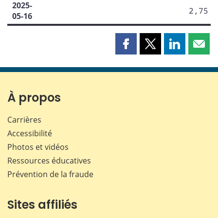
2025-
2,75
05-16
Partager
Partager
Partager
Part
cette
cette
cette
cette
page
page
page
page
sur
sur
sur
par
Facebook
X
LinkedIn
courr
À propos
Carrières
Accessibilité
Photos et vidéos
Ressources éducatives
Prévention de la fraude
Sites affiliés