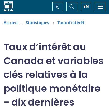
Accueil
Basculer
Togg
EN
Changez
la
navi
recherche
de
thème
Accueil
Statistiques
Taux d’intérêt
Taux d’intérêt au
Canada et variables
clés relatives à la
politique monétaire
- dix dernières