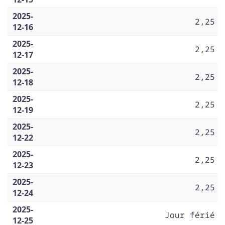
2025-
2,25
12-16
2025-
2,25
12-17
2025-
2,25
12-18
2025-
2,25
12-19
2025-
2,25
12-22
2025-
2,25
12-23
2025-
2,25
12-24
2025-
Jour férié
12-25