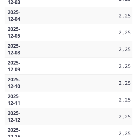
12-03
2025-
2,25
12-04
2025-
2,25
12-05
2025-
2,25
12-08
2025-
2,25
12-09
2025-
2,25
12-10
2025-
2,25
12-11
2025-
2,25
12-12
2025-
2,25
12-15