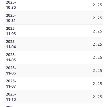
2025-
2,25
10-30
2025-
2,25
10-31
2025-
2,25
11-03
2025-
2,25
11-04
2025-
2,25
11-05
2025-
2,25
11-06
2025-
2,25
11-07
2025-
2,25
11-10