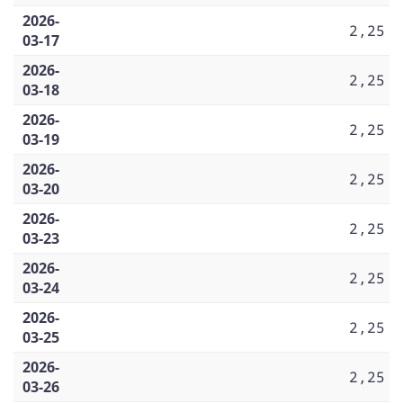
2026-
2,25
03-17
2026-
2,25
03-18
2026-
2,25
03-19
2026-
2,25
03-20
2026-
2,25
03-23
2026-
2,25
03-24
2026-
2,25
03-25
2026-
2,25
03-26