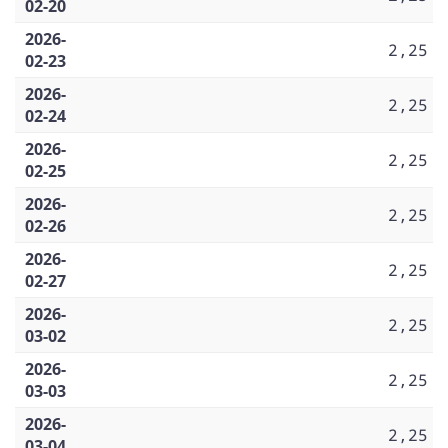
02-20
2026-
2,25
02-23
2026-
2,25
02-24
2026-
2,25
02-25
2026-
2,25
02-26
2026-
2,25
02-27
2026-
2,25
03-02
2026-
2,25
03-03
2026-
2,25
03-04