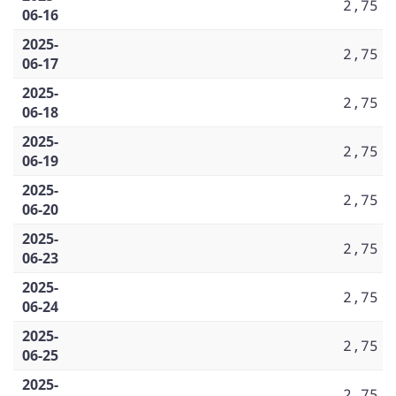
2,75
06-16
2025-
2,75
06-17
2025-
2,75
06-18
2025-
2,75
06-19
2025-
2,75
06-20
2025-
2,75
06-23
2025-
2,75
06-24
2025-
2,75
06-25
2025-
2,75