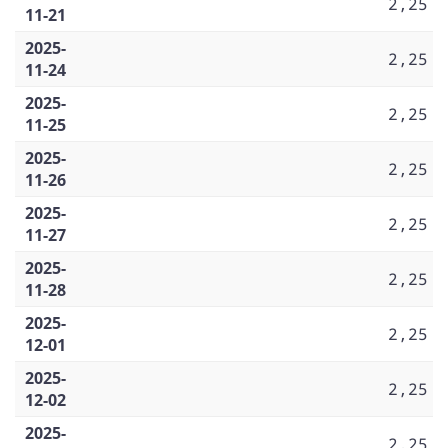
2,25
11-21
2025-
2,25
11-24
2025-
2,25
11-25
2025-
2,25
11-26
2025-
2,25
11-27
2025-
2,25
11-28
2025-
2,25
12-01
2025-
2,25
12-02
2025-
2,25