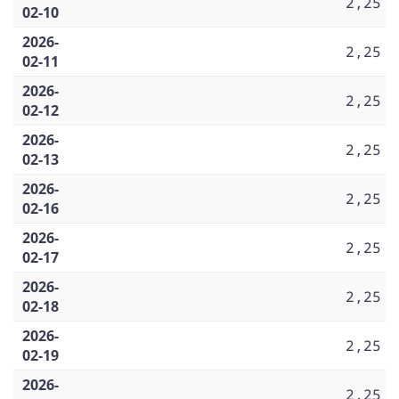
2,25
02-10
2026-
2,25
02-11
2026-
2,25
02-12
2026-
2,25
02-13
2026-
2,25
02-16
2026-
2,25
02-17
2026-
2,25
02-18
2026-
2,25
02-19
2026-
2,25