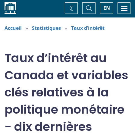
Accueil
Basculer
Togg
EN
Changez
la
navi
recherche
de
thème
Accueil
Statistiques
Taux d’intérêt
Taux d’intérêt au
Canada et variables
clés relatives à la
politique monétaire
- dix dernières