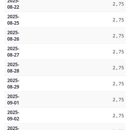
2025-
2,75
08-22
2025-
2,75
08-25
2025-
2,75
08-26
2025-
2,75
08-27
2025-
2,75
08-28
2025-
2,75
08-29
2025-
2,75
09-01
2025-
2,75
09-02
2025-