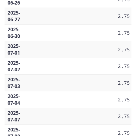
06-26
2025-
2,75
06-27
2025-
2,75
06-30
2025-
2,75
07-01
2025-
2,75
07-02
2025-
2,75
07-03
2025-
2,75
07-04
2025-
2,75
07-07
2025-
2,75