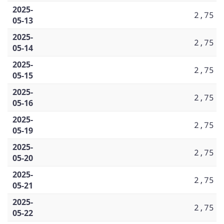
2025-
2,75
05-13
2025-
2,75
05-14
2025-
2,75
05-15
2025-
2,75
05-16
2025-
2,75
05-19
2025-
2,75
05-20
2025-
2,75
05-21
2025-
2,75
05-22