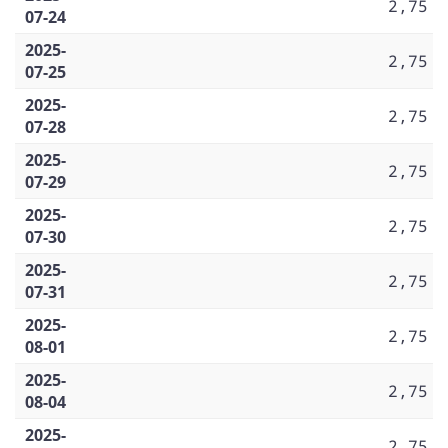
2,75
07-24
2025-
2,75
07-25
2025-
2,75
07-28
2025-
2,75
07-29
2025-
2,75
07-30
2025-
2,75
07-31
2025-
2,75
08-01
2025-
2,75
08-04
2025-
2,75