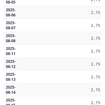
08-05
2025-
2,75
08-06
2025-
2,75
08-07
2025-
2,75
08-08
2025-
2,75
08-11
2025-
2,75
08-12
2025-
2,75
08-13
2025-
2,75
08-14
2025-
2,75