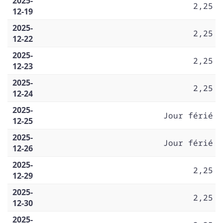
2025-
2,25
12-19
2025-
2,25
12-22
2025-
2,25
12-23
2025-
2,25
12-24
2025-
Jour férié
12-25
2025-
Jour férié
12-26
2025-
2,25
12-29
2025-
2,25
12-30
2025-