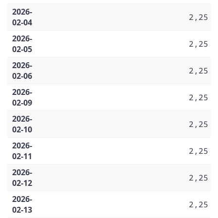
2026-
2,25
02-04
2026-
2,25
02-05
2026-
2,25
02-06
2026-
2,25
02-09
2026-
2,25
02-10
2026-
2,25
02-11
2026-
2,25
02-12
2026-
2,25
02-13