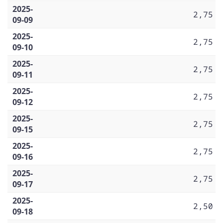
2025-
2,75
09-09
2025-
2,75
09-10
2025-
2,75
09-11
2025-
2,75
09-12
2025-
2,75
09-15
2025-
2,75
09-16
2025-
2,75
09-17
2025-
2,50
09-18