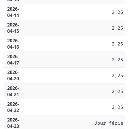
2026-
2,25
04-14
2026-
2,25
04-15
2026-
2,25
04-16
2026-
2,25
04-17
2026-
2,25
04-20
2026-
2,25
04-21
2026-
2,25
04-22
2026-
Jour férié
04-23